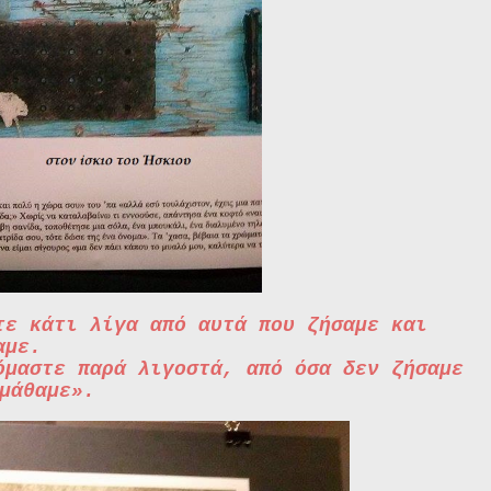
τε κάτι λίγα από αυτά που ζήσαμε και
αμε.
όμαστε παρά λιγοστά, από όσα δεν ζήσαμε
μάθαμε».