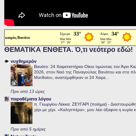
καιρός Βανάτο
ΘΕΜΑΤΙΚΑ ΕΝΘΕΤΑ. Ό,τι νεότερο εδώ!
νυχθημερόν
Βανάτο: 24 Χαιρετιστήριοι Οίκοι τιμώντας τον Άγιο Κ
2026, στον Ναό της Παναγούλας Βανάτου και στο πλα
Ματθαίου, αναπέμφθηκαν οι 24 Χαιρε...
Πριν από 13 ώρες
παραθέματα λόγου
π. Γεωργίου Λέκκα: ΖΕΥΓΑΡΙ (ποίημα)
-
Διασταυρώθηκ
χέρι με χέρι. «Καλησπέρα», μου λέει άξαφνα η κυρία κα
Πριν από 5 ημέρες