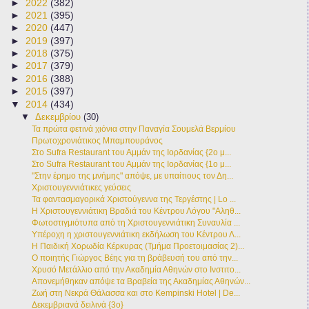
►
2022
(382)
►
2021
(395)
►
2020
(447)
►
2019
(397)
►
2018
(375)
►
2017
(379)
►
2016
(388)
►
2015
(397)
▼
2014
(434)
▼
Δεκεμβρίου
(30)
Τα πρώτα φετινά χιόνια στην Παναγία Σουμελά Βερμίου
Πρωτοχρονιάτικος Μπαμπουράνος
Στο Sufra Restaurant του Αμμάν της Ιορδανίας {2ο μ...
Στο Sufra Restaurant του Αμμάν της Ιορδανίας {1ο μ...
"Στην έρημο της μνήμης" απόψε, με υπαίτιους τον Δη...
Χριστουγεννιάτικες γεύσεις
Τα φαντασμαγορικά Χριστούγεννα της Τεργέστης | Lo ...
Η Χριστουγεννιάτικη Βραδιά του Κέντρου Λόγου "Αληθ...
Φωτοστιγμιότυπα από τη Χριστουγεννιάτικη Συναυλία ...
Υπέροχη η χριστουγεννιάτικη εκδήλωση του Κέντρου Λ...
Η Παιδική Χορωδία Κέρκυρας (Τμήμα Προετοιμασίας 2)...
Ο ποιητής Γιώργος Βέης για τη βράβευσή του από την...
Χρυσό Μετάλλιο από την Ακαδημία Αθηνών στο Ινστιτο...
Απονεμήθηκαν απόψε τα Βραβεία της Ακαδημίας Αθηνών...
Ζωή στη Νεκρά Θάλασσα και στο Kempinski Hotel | De...
Δεκεμβριανά δειλινά {3ο}