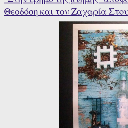
Θεοδόση και τον Ζαχαρία Στουφή