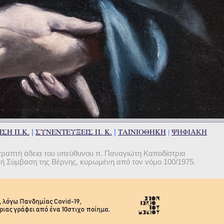
ΣΗ Π.Κ.
ΣΥΝΕΝΤΕΥΞΕΙΣ Π. Κ.
ΤΑΙΝΙΟΘΗΚΗ
|
|
|
ΨΗΦΙΑΚΗ
γραπτή άδεια του υπεύθυνου π. Παναγιώτη Καποδίστρια
θνή Σύμβαση της Βέρνης, κυρωμένη από τον νόμο 100/1975.