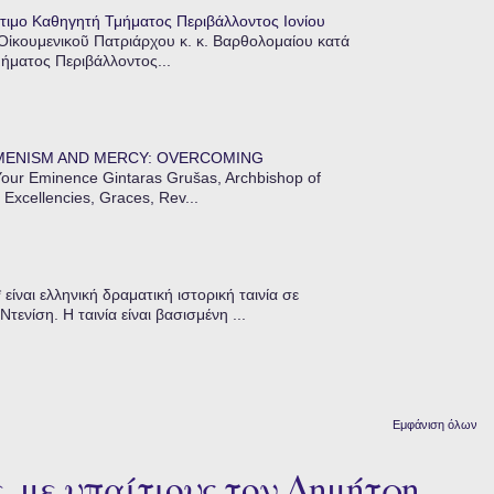
τιμο Καθηγητή Τμήματος Περιβάλλοντος Ιονίου
 Οἰκουμενικοῦ Πατριάρχου κ. κ. Βαρθολομαίου κατά
μήματος Περιβάλλοντος...
MENISM AND MERCY: OVERCOMING
our Eminence Gintaras Grušas, Archbishop of
 Excellencies, Graces, Rev...
ίναι ελληνική δραματική ιστορική ταινία σε
ενίση. Η ταινία είναι βασισμένη ...
Εμφάνιση όλων
, με υπαίτιους τον Δημήτρη