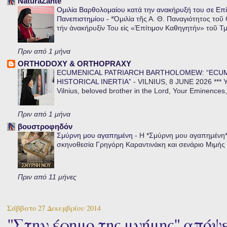
NaturaZante
Ομιλία Βαρθολομαίου κατά την ανακήρυξή του σε Επί
Πανεπιστημίου
-
*Ὁμιλία τῆς Α. Θ. Παναγιότητος τοῦ
τήν ἀνακήρυξίν Του εἰς «Ἐπίτιμον Καθηγητήν» τοῦ Τ
Πριν από 1 μήνα
ORTHODOXY & ORTHOPRAXY
ECUMENICAL PATRIARCH BARTHOLOMEW: “ECU
HISTORICAL INERTIA”
-
VILNIUS, 8 JUNE 2026 *** Y
Vilnius, beloved brother in the Lord, Your Eminences,
Πριν από 1 μήνα
βουστροφηδόν
Σμύρνη μου αγαπημένη
-
Η *Σμύρνη μου αγαπημένη* ε
σκηνοθεσία Γρηγόρη Καραντινάκη και σενάριο Μιμής Ντ
Πριν από 11 μήνες
Σάββατο 27 Δεκεμβρίου 2014
"Στην έρημο της μνήμης" απόψε