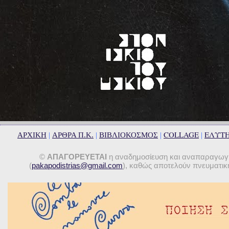
COLLAGE
ΕΛΥΤ
ΑΡΧΙΚΗ
|
ΑΡΘΡΑ Π.Κ.
|
ΒΙΒΛΙΟΚΟΣΜΟΣ
|
|
©
ΑΠΑΓΟΡΕΥΕΤΑΙ
η αναδημοσίευση και αναπαραγωγή 
(
pakapodistrias@gmail.com
), καθώς αποτελούν πνευματική