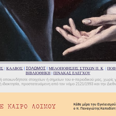
ΗΣ
ΚΑΛΒΟΣ
ΜΕΛΟΠΟΙΗΣΕΙΣ ΣΤΙΧΩΝ Π. Κ
ΠΟΙΗ
|
ΣΟΛΩΜΟΣ
|
|
. |
ΒΙΒΛΙΟΘΗΚΗ
|
ΠΙΝΑΚΑΣ ΕΛΕΓΧΟΥ
οποιωνδήποτε στοιχείων ή σημείων του e-περιοδικού μας, χωρίς 
 ιδιοκτησία, προστατευόμενη από τον νόμο 2121/1993 και την Διε