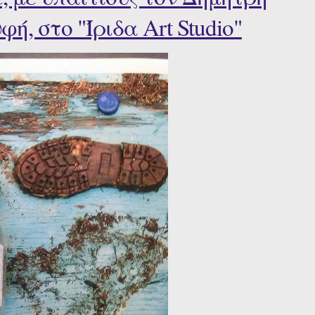
, στο "Ίριδα Art Studio"