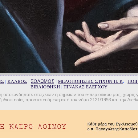
ΗΣ
ΚΑΛΒΟΣ
ΜΕΛΟΠΟΙΗΣΕΙΣ ΣΤΙΧΩΝ Π. Κ
ΠΟΙΗ
|
ΣΟΛΩΜΟΣ
|
|
. |
ΒΙΒΛΙΟΘΗΚΗ
|
ΠΙΝΑΚΑΣ ΕΛΕΓΧΟΥ
οποιωνδήποτε στοιχείων ή σημείων του e-περιοδικού μας, χωρίς 
 ιδιοκτησία, προστατευόμενη από τον νόμο 2121/1993 και την Διε