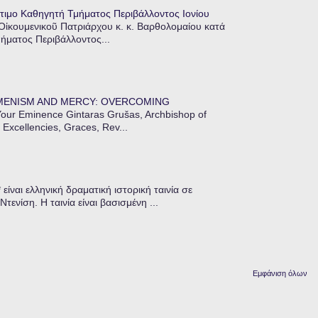
τιμο Καθηγητή Τμήματος Περιβάλλοντος Ιονίου
 Οἰκουμενικοῦ Πατριάρχου κ. κ. Βαρθολομαίου κατά
μήματος Περιβάλλοντος...
MENISM AND MERCY: OVERCOMING
our Eminence Gintaras Grušas, Archbishop of
 Excellencies, Graces, Rev...
ίναι ελληνική δραματική ιστορική ταινία σε
ενίση. Η ταινία είναι βασισμένη ...
Εμφάνιση όλων