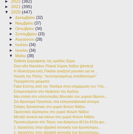
►
2022
(382)
►
2021
(395)
▼
2020
(447)
►
Δεκεμβρίου
(32)
►
Νοεμβρίου
(37)
►
Οκτωβρίου
(34)
►
Σεπτεμβρίου
(33)
►
Αυγούστου
(28)
►
Ιουλίου
(34)
►
Ιουνίου
(34)
▼
Μαΐου
(38)
Έκθεση ζωγραφικής της ομάδας Ώχρα
Στην οδό Νικολάου Πλανά Χώρας Νάξου [photos]
Η ιδιοκτήτρια ενός Πικάσο αναζητεί μουσείο για να ...
Άλωση της Πόλης: "αυτοπροαιρέτως αποθανούμεν"
Περιρρέοντα χρώματα
Fake Ελύτης από τον Τσιόδρα στην ενημέρωση του Υπο...
Ελλιμενισμένοι στο Ηράκλειο της Κρήτης
Μια στάση στο υποτυπώδες Μουσείο του χωριού Βροντε...
Στο Βροντερό Πρεσπών, στα ελληνοαλβανικά σύνορα
Στάσεις δροσιστικές στο χωριό Φιλώτι Νάξου
Ομιλητικές εξώπορτες στο χωριό Φιλώτι Νάξου
Μεταξύ λευκού και ίσκιων στο χωριό Φιλώτι Νάξου
Προσευχόμενοι στο Τείχος των Δακρύων [613η-615η φω...
2. Ισραηλίτες στην εβραϊκή συνοικία των Ιεροσολύμω...
1. Ισραηλίτες στην εβραϊκή συνοικία των Ιεροσολύμω...