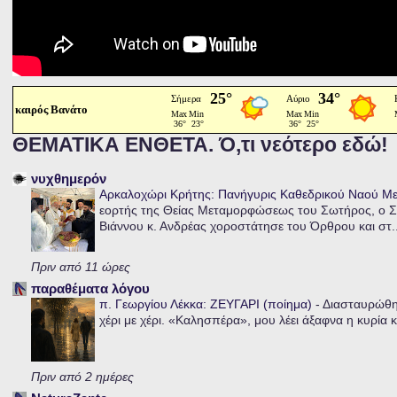
καιρός Βανάτο
ΘΕΜΑΤΙΚΑ ΕΝΘΕΤΑ. Ό,τι νεότερο εδώ!
νυχθημερόν
Αρκαλοχώρι Κρήτης: Πανήγυρις Καθεδρικού Ναού 
εορτής της Θείας Μεταμορφώσεως του Σωτήρος, ο Σ
Βιάννου κ. Ανδρέας χοροστάτησε του Όρθρου και στ..
Πριν από 11 ώρες
παραθέματα λόγου
π. Γεωργίου Λέκκα: ΖΕΥΓΑΡΙ (ποίημα)
-
Διασταυρώθηκ
χέρι με χέρι. «Καλησπέρα», μου λέει άξαφνα η κυρία κα
Πριν από 2 ημέρες