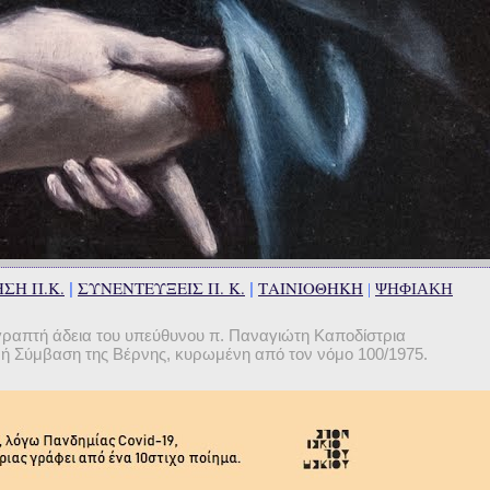
ΣΗ Π.Κ.
ΣΥΝΕΝΤΕΥΞΕΙΣ Π. Κ.
ΤΑΙΝΙΟΘΗΚΗ
|
|
|
ΨΗΦΙΑΚΗ
γραπτή άδεια του υπεύθυνου π. Παναγιώτη Καποδίστρια
θνή Σύμβαση της Βέρνης, κυρωμένη από τον νόμο 100/1975.