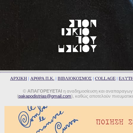
COLLAGE
ΕΛΥΤ
ΑΡΧΙΚΗ
|
ΑΡΘΡΑ Π.Κ.
|
ΒΙΒΛΙΟΚΟΣΜΟΣ
|
|
©
ΑΠΑΓΟΡΕΥΕΤΑΙ
η αναδημοσίευση και αναπαραγωγή 
(
pakapodistrias@gmail.com
), καθώς αποτελούν πνευματική