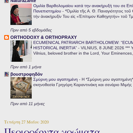
NaturaZante
Ομιλία Βαρθολομαίου κατά την ανακήρυξή του σε Επί
Πανεπιστημίου
-
*Ὁμιλία τῆς Α. Θ. Παναγιότητος τοῦ
τήν ἀνακήρυξίν Του εἰς «Ἐπίτιμον Καθηγητήν» τοῦ Τ
Πριν από 5 εβδομάδες
ORTHODOXY & ORTHOPRAXY
ECUMENICAL PATRIARCH BARTHOLOMEW: “ECU
HISTORICAL INERTIA”
-
VILNIUS, 8 JUNE 2026 *** Y
Vilnius, beloved brother in the Lord, Your Eminences,
Πριν από 1 μήνα
βουστροφηδόν
Σμύρνη μου αγαπημένη
-
Η *Σμύρνη μου αγαπημένη* ε
σκηνοθεσία Γρηγόρη Καραντινάκη και σενάριο Μιμής Ντ
Πριν από 11 μήνες
Τετάρτη 27 Μαΐου 2020
Περιρρέοντα χρώματα