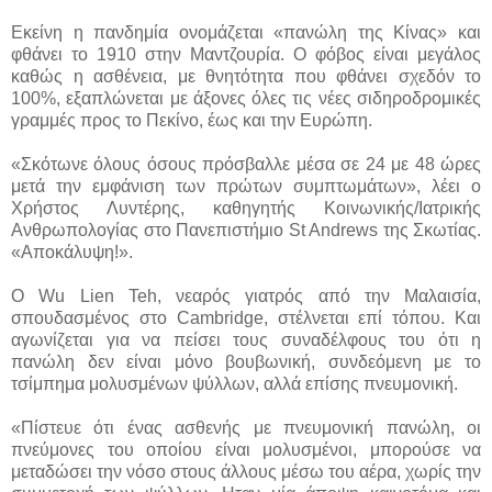
Εκείνη η πανδημία ονομάζεται «πανώλη της Κίνας» και
φθάνει το 1910 στην Μαντζουρία. Ο φόβος είναι μεγάλος
καθώς η ασθένεια, με θνητότητα που φθάνει σχεδόν το
100%, εξαπλώνεται με άξονες όλες τις νέες σιδηροδρομικές
γραμμές προς το Πεκίνο, έως και την Ευρώπη.
«Σκότωνε όλους όσους πρόσβαλλε μέσα σε 24 με 48 ώρες
μετά την εμφάνιση των πρώτων συμπτωμάτων», λέει ο
Χρήστος Λυντέρης, καθηγητής Κοινωνικής/Ιατρικής
Ανθρωπολογίας στο Πανεπιστήμιο St Andrews της Σκωτίας.
«Αποκάλυψη!».
Ο Wu Lien Teh, νεαρός γιατρός από την Μαλαισία,
σπουδασμένος στο Cambridge, στέλνεται επί τόπου. Και
αγωνίζεται για να πείσει τους συναδέλφους του ότι η
πανώλη δεν είναι μόνο βουβωνική, συνδεόμενη με το
τσίμπημα μολυσμένων ψύλλων, αλλά επίσης πνευμονική.
«Πίστευε ότι ένας ασθενής με πνευμονική πανώλη, οι
πνεύμονες του οποίου είναι μολυσμένοι, μπορούσε να
μεταδώσει την νόσο στους άλλους μέσω του αέρα, χωρίς την