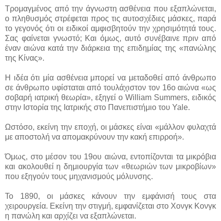
Τρομαγμένος από την άγνωστη ασθένεια που εξαπλώνεται,
ο πληθυσμός στρέφεται προς τις αυτοσχέδιες μάσκες, παρά
το γεγονός ότι οι ειδικοί αμφισβητούν την χρησιμότητά τους.
Σας φαίνεται γνωστό; Και όμως, αυτό συνέβαινε πριν από
έναν αιώνα κατά την διάρκεια της επιδημίας της «πανώλης
της Κίνας».
Η ιδέα ότι μία ασθένεια μπορεί να μεταδοθεί από άνθρωπο
σε άνθρωπο υφίσταται από τουλάχιστον τον 16ο αιώνα «ως
σοβαρή ιατρική θεωρία», εξηγεί ο William Summers, ειδικός
στην Ιστορία της Ιατρικής στο Πανεπιστήμιο του Yale.
Ωστόσο, εκείνη την εποχή, οι μάσκες είναι «μάλλον φυλαχτά
με αποστολή να απομακρύνουν την κακή επιρροή».
Όμως
, στο μέσον του 19ου αιώνα, εντοπίζονται τα μικρόβια
και ακολουθεί η δημιουργία των «θεωριών των μικροβίων»
που εξηγούν τους μηχανισμούς μόλυνσης.
Το 1890, οι μάσκες κάνουν την εμφάνισή τους στα
χειρουργεία. Εκείνη την στιγμή, εμφανίζεται στο Χονγκ Κονγκ
η πανώλη και αρχίζει να εξαπλώνεται.