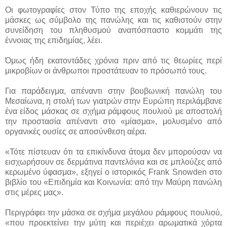
Οι φωτογραφίες στον Τύπο της εποχής καθιερώνουν τις
μάσκες ως σύμβολο της πανώλης και τις καθιστούν στην
συνείδηση του πληθυσμού αναπόσπαστο κομμάτι της
έννοιας της επιδημίας, λέει.
Όμως
ήδη εκατοντάδες χρόνια πριν από τις θεωρίες περί
μικροβίων οι άνθρωποι προστάτευαν το πρόσωπό τους.
Για παράδειγμα, απέναντι στην βουβωνική πανώλη του
Μεσαίωνα, η στολή των γιατρών στην Ευρώπη περιλάμβανε
ένα είδος μάσκας σε σχήμα ράμφους πουλιού με αποστολή
την προστασία απέναντι στο «μίασμα», μολυσμένο από
οργανικές ουσίες σε αποσύνθεση αέρα.
«Τότε πίστευαν ότι τα επικίνδυνα άτομα δεν μπορούσαν να
εισχωρήσουν σε δερμάτινα παντελόνια και σε μπλούζες από
κερωμένο ύφασμα», εξηγεί ο ιστορικός Frank Snowden στο
βιβλίο του «Επιδημία και Κοινωνία: από την Μαύρη πανώλη
στις μέρες μας».
Περιγράφει την μάσκα σε σχήμα μεγάλου ράμφους πουλιού,
«που προεκτείνει την μύτη και περιέχει αρωματικά χόρτα