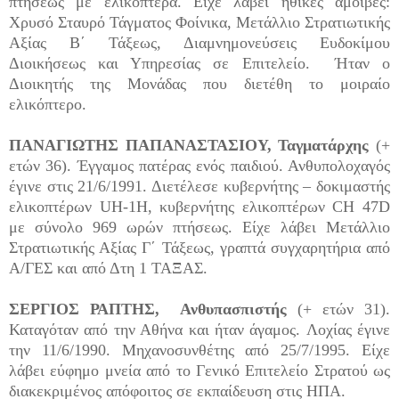
πτήσεως με ελικόπτερα. Είχε λάβει ηθικές αμοιβές:
Χρυσό Σταυρό Τάγματος Φοίνικα, Μετάλλιο Στρατιωτικής
Αξίας Β΄ Τάξεως, Διαμνημονεύσεις Ευδοκίμου
Διοικήσεως και Υπηρεσίας σε Επιτελείο. Ήταν ο
Διοικητής της Μονάδας που διετέθη το μοιραίο
ελικόπτερο.
ΠΑΝΑΓΙΩΤΗΣ ΠΑΠΑΝΑΣΤΑΣΙΟΥ, Ταγματάρχης
(+
ετών 36). Έγγαμος πατέρας ενός παιδιού. Ανθυπολοχαγός
έγινε στις 21/6/1991. Διετέλεσε κυβερνήτης – δοκιμαστής
ελικοπτέρων UH-1H, κυβερνήτης ελικοπτέρων CH 47D
με σύνολο 969 ωρών πτήσεως. Είχε λάβει Μετάλλιο
Στρατιωτικής Αξίας Γ΄ Τάξεως, γραπτά συγχαρητήρια από
Α/ΓΕΣ και από Δτη 1 ΤΑΞΑΣ.
ΣΕΡΓΙΟΣ ΡΑΠΤΗΣ, Ανθυπασπιστής
(+ ετών 31).
Καταγόταν από την Αθήνα και ήταν άγαμος. Λοχίας έγινε
την 11/6/1990. Μηχανοσυνθέτης από 25/7/1995. Είχε
λάβει εύφημο μνεία από το Γενικό Επιτελείο Στρατού ως
διακεκριμένος απόφοιτος σε εκπαίδευση στις ΗΠΑ.