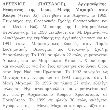
ΑΡΣΕΝΙΟΣ (ΠΑΤΣΑΛΟΣ), Αρχιμανδρίτης.
Ηγούμενος της Ιεράς Μονής Μαχαιρά στην
Κύπρο
(+ετών 35). Γεννήθηκε στη Λάρνακα το 1969.
Πτυχιούχος της Θεολογικής Σχολής Θεσσαλονίκης και
του Ωδείου Βυζ. Μουσικής της Ι. Μητροπόλεως
Θεσσαλονίκης. Το 1990 μεταβαίνει στη Μ. Βρετανία για
ολοκλήρωση της εκμάθησης της Αγγλικής γλώσσας και το
1991 έκανε Μεταπτυχιακές Σπουδές στον Τομέα
Συστηματικής Θεολογίας της Θεολογικής Σχολής
Θεσσαλονίκης. Το 1991 σε ηλικία 22 ετών, χειροτονείται
Διάκονος από τον Μητροπολίτη Κιτίου κ. Χρυσόστομο
και ακολούθως για ένα έτος υπηρέτησε στο Άγιον Όρος
στον Ιερό Ναό του Πρωτάτου. Το 1992 συνεχίζει ως
Μοναχός στην Κύπρο και το 1993 εισέρχεται στην Ι.
Μονή Μαχαιρά. Το 1996 σε ηλικία 27 ετών, εξελέγη
μέλος του Ηγουμενοσυμβουλίου και χειροτονείται από
τον πρώην Αρχιεπίσκοπο Κύπρου Χρυσόστομο, σε
Πρεσβύτερο. Το 1999 σε ηλικία 30 ετών, εκλέγεται
Ηγούμενος της Ι. Μονής Μαχαιρά και προχειρίζεται σε