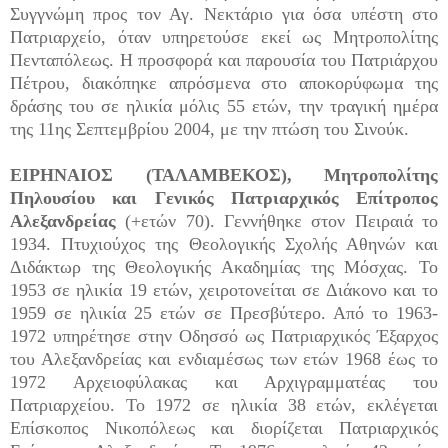
Συγγνώμη προς τον Αγ. Νεκτάριο για όσα υπέστη στο
Πατριαρχείο, όταν υπηρετούσε εκεί ως Μητροπολίτης
Πενταπόλεως. Η προσφορά και παρουσία του Πατριάρχου
Πέτρου, διακόπηκε απρόσμενα στο αποκορύφωμα της
δράσης του σε ηλικία μόλις 55 ετών, την τραγική ημέρα
της 11ης Σεπτεμβρίου 2004, με την πτώση του Σινούκ.
ΕΙΡΗΝΑΙΟΣ (ΤΑΛΑΜΒΕΚΟΣ), Μητροπολίτης
Πηλουσίου και Γενικός Πατριαρχικός Επίτροπος
Αλεξανδρείας
(+ετών 70). Γεννήθηκε στον Πειραιά το
1934. Πτυχιούχος της Θεολογικής Σχολής Αθηνών και
Διδάκτωρ της Θεολογικής Ακαδημίας της Μόσχας. Το
1953 σε ηλικία 19 ετών, χειροτονείται σε Διάκονο και το
1959 σε ηλικία 25 ετών σε Πρεσβύτερο. Από το 1963-
1972 υπηρέτησε στην Οδησσό ως Πατριαρχικός Έξαρχος
του Αλεξανδρείας και ενδιαμέσως των ετών 1968 έως το
1972 Αρχειοφύλακας και Αρχιγραμματέας του
Πατριαρχείου. Το 1972 σε ηλικία 38 ετών, εκλέγεται
Επίσκοπος Νικοπόλεως και διορίζεται Πατριαρχικός