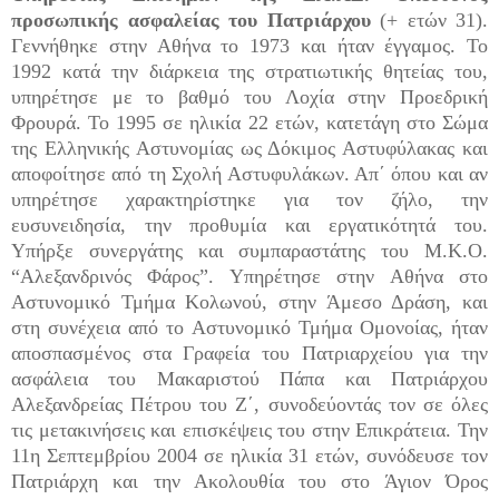
προσωπικής ασφαλείας του Πατριάρχου
(+ ετών 31).
Γεννήθηκε στην Αθήνα το 1973 και ήταν έγγαμος. Το
1992 κατά την διάρκεια της στρατιωτικής θητείας του,
υπηρέτησε με το βαθμό του Λοχία στην Προεδρική
Φρουρά. Το 1995 σε ηλικία 22 ετών, κατετάγη στο Σώμα
της Ελληνικής Αστυνομίας ως Δόκιμος Αστυφύλακας και
αποφοίτησε από τη Σχολή Αστυφυλάκων. Απ΄ όπου και αν
υπηρέτησε χαρακτηρίστηκε για τον ζήλο, την
ευσυνειδησία, την προθυμία και εργατικότητά του.
Υπήρξε συνεργάτης και συμπαραστάτης του Μ.Κ.Ο.
“Αλεξανδρινός Φάρος”. Υπηρέτησε στην Αθήνα στο
Αστυνομικό Τμήμα Κολωνού, στην Άμεσο Δράση, και
στη συνέχεια από το Αστυνομικό Τμήμα Ομονοίας, ήταν
αποσπασμένος στα Γραφεία του Πατριαρχείου για την
ασφάλεια του Μακαριστού Πάπα και Πατριάρχου
Αλεξανδρείας Πέτρου του Ζ΄, συνοδεύοντάς τον σε όλες
τις μετακινήσεις και επισκέψεις του στην Επικράτεια. Την
11η Σεπτεμβρίου 2004 σε ηλικία 31 ετών, συνόδευσε τον
Πατριάρχη και την Ακολουθία του στο Άγιον Όρος