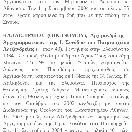
Αρχιμανδρίτη από τον Μητροπολίτη Λεμεσού κ.
Αθανάσιο. Την 11η Σεπτεμβρίου 2004 και σε ηλικία 35
ετών, έχασε απρόσμενα τη ζωή του με την πτώση του
Σινούκ.
ΚΑΛΛΙΣΤΡΑΤΟΣ (ΟΙΚΟΝΟΜΟΥ), Αρχιμανδρίτης -
Αρχιγραμματεύων της Ι. Συνόδου του Πατριαρχείου
Αλεξανδρείας
(+ ετών 40). Γεννήθηκε στην Ελευσίνα το
1964. Σε μικρή ηλικία μετέβη στο Άγιον Όρος και εκάρη
Μοναχός. Το 1991 σε ηλικία 27 ετών, χειροτονείται
Διάκονος και Πρεσβύτερος προχειρισθείς σε
Αρχιμανδρίτη, υπηρετώντας σε Ι. Ναούς της Ν. Ιωνίας, Ν.
Χαλκηδόνας και της Ελευσίνας. Πτυχιούχος της
Θεολογικής Σχολής Αθηνών. Μεταπτυχιακές σπουδές
έκανε στη Θεολογική Σχολή Τιμίου Σταυρού Βοστώνης
και τον Οκτώβριο του 2002 ανεδείχθη με άριστα
Διδάκτορας της Θεολογίας του Πανεπιστημίου Αθηνών.
Το 2003 μετέβη στην Αλεξάνδρεια και υπηρέτησε ως
Αρχιγραμματεύων της Ιεράς Συνόδου στο Πατριαρχείο.
Στις 11 Σεπτεμβρίου 2004 «έφυγε» σε ηλικία 40 ετών,