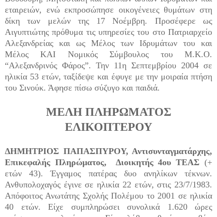
εταιρειών, ενώ εκπροσώπησε οικογένειες θυμάτων στη
δίκη των μελών της 17 Νοέμβρη. Προσέφερε ως
Αιγυπτιώτης πρόθυμα τις υπηρεσίες του στο Πατριαρχείο
Αλεξανδρείας και ως Μέλος των Ιδρυμάτων του και
Μέλος ΚΑΙ Νομικός Σύμβουλος του Μ.Κ.Ο.
“Αλεξανδρινός Φάρος”. Την 11η Σεπτεμβρίου 2004 σε
ηλικία 53 ετών, ταξίδεψε και έφυγε με την μοιραία πτήση
του Σινούκ. Άφησε πίσω σύζυγο και παιδιά.
ΜΕΛΗ ΠΛΗΡΩΜΑΤΟΣ
ΕΛΙΚΟΠΤΕΡΟΥ
ΔΗΜΗΤΡΙΟΣ ΠΑΠΑΣΠΥΡΟΥ, Αντισυνταγματάρχης,
Επικεφαλής Πληρώματος, Διοικητής 4ου ΤΕΑΣ
(+
ετών 43). Έγγαμος πατέρας δυο ανηλίκων τέκνων.
Ανθυπολοχαγός έγινε σε ηλικία 22 ετών, στις 23/7/1983.
Απόφοιτος Ανωτάτης Σχολής Πολέμου το 2001 σε ηλικία
40 ετών. Είχε συμπληρώσει συνολικά 1.620 ώρες