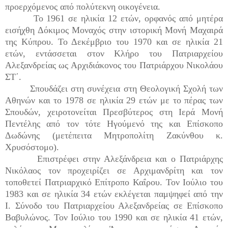
προερχόμενος από πολύτεκνη οικογένεια.
Το 1961 σε ηλικία 12 ετών, ορφανός από μητέρα
εισήχθη Δόκιμος Μοναχός στην ιστορική Μονή Μαχαιρά
της Κύπρου. Το Δεκέμβριο του 1970 και σε ηλικία 21
ετών, εντάσσεται στον Κλήρο του Πατριαρχείου
Αλεξανδρείας ως Αρχιδιάκονος του Πατριάρχου Νικολάου
ΣΤ΄.
Σπουδάζει στη συνέχεια στη Θεολογική Σχολή των
Αθηνών και το 1978 σε ηλικία 29 ετών με το πέρας των
Σπουδών, χειροτονείται Πρεσβύτερος στη Ιερά Μονή
Πεντέλης από τον τότε Ηγούμενό της και Επίσκοπο
Δωδώνης (μετέπειτα Μητροπολίτη Ζακύνθου κ.
Χρυσόστομο).
Επιστρέφει στην Αλεξάνδρεια και ο Πατριάρχης
Νικόλαος τον προχειρίζει σε Αρχιμανδρίτη και τον
τοποθετεί Πατριαρχικό Επίτροπο Καΐρου. Τον Ιούλιο του
1983 και σε ηλικία 34 ετών εκλέγεται παμψηφεί από την
Ι. Σύνοδο του Πατριαρχείου Αλεξανδρείας σε Επίσκοπο
Βαβυλώνος. Τον Ιούλιο του 1990 και σε ηλικία 41 ετών,