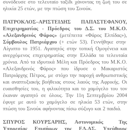
συνόδευσε στο τελευταίο ταξίδι χάνοντας τη ζωή του σε
ηλικία 25 ετών, με την πτώση του Σινούκ.
ΠΑΤΡΟΚΛΟΣ–ΑΡΙΣΤΕΙΔΗΣ ΠΑΠΑΣΤΕΦΑΝΟΥ,
Επιχειρηματίας - Πρόεδρος του Δ.Σ. του Μ.Κ.Ο.
«Αλεξανδρινός Φάρος»
(μετέπειτα «Φάρος Ελπίδας»),
Σύμβουλος Πατριάρχου
(+ ετών 53). Γεννήθηκε στην
Αίγυπτο το 1951. Αγαπητός στην τοπική Ομογένεια και
ανερχόμενος επιχειρηματίας στην Ελλάδα τα τελευταία
χρόνια. Από τα ιδρυτικά Μέλη και Πρόεδρος του Μ.Κ.Ο.
«Αλεξανδρινός Φάρος» που ίδρυσε ο Μακαριστός
Πατριάρχης Πέτρος, με στόχο την παροχή ανθρωπιστικής
και αναπτυξιακής βοήθειας στους λαούς της Αφρικής. Οι
ευαισθησίες του, η φιλικότητα και το χαμόγελο του τον
έκαναν αγαπητό σε όλους. Την 11η Σεπτεμβρίου 2004
έφυγε με αυτό το χαμόγελο σε ηλικία 53 ετών, στην
πτώση του Σινούκ αφήνοντας πίσω σύζυγο και 2 παιδιά.
ΣΠΥΡΟΣ ΚΟΥΡΣΑΡΗΣ, Αστυνομικός Της
Υπηρεσίας Επισήμων της ΕΛ.ΑΣ. Υπεύθυνος