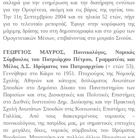
σκληρά για την ενημέρωση και την διατήρηση εντύπων
για την Ομογένεια, ακόμη και εις βάρος της υγείας του.
Την 11η Σεπτεμβρίου 2004 και σε ηλικία 52 ετών, πήγε
για το τελευταίο ρεπορτάζ. Έφυγε στην κορύφωση της
μάχιμης δράσης του στη δημοσιογραφία και στο χώρο των
Ομογενειακών Μέσων, επιβαίνοντας στο μοιραίο Σινούκ.
ΓΕΩΡΓΙΟΣ ΜΑΥΡΟΣ, Ποινικολόγος, Νομικός
Σύμβουλος του Πατριάρχου Πέτρου, Γραμματέας και
Μέλος Δ.Σ. Ιδρύματος του Πατριαρχείου
(+ ετών 53).
Γεννήθηκε στο Κάιρο το 1951. Πτυχιούχος της Νομικής
Σχολής Αθηνών και κάτοχος διπλώματος Ανωτάτων
Σπουδών στο Δημόσιο Δίκαιο του Πανεπιστημίου των
Παρισίων και στις Διοικητικές και Πολιτικές Επιστήμες
στο Διεθνές Ινστιτούτο Δημ. Διοίκησης και την Πρακτική
Σχολή Ανωτάτων Σπουδών στις Κοινωνικές Επιστήμες της
Γαλλίας. Από τους διακεκριμένους νομικούς –
ποινικολόγους της πατρίδος μας, με σημαντικές επιτυχίες
σε μεγάλες δίκες, νομικός σύμβουλος του Ιδρύματος
Βουδούρη, Μητσοτάκη και πολλών άλλων Ιδρυμάτων και