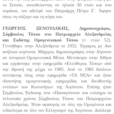
το Σινούκ, συνοδεύοντας σε ηλικία 50 ετών και στα
ουράνια, τον αδελφό του Πατριάρχη Πέτρο Ζ΄. Άφησε
πίσω τη σύζυγο και τη κόρη του.
ΓΕΩΡΓΙΟΣ ΞΕΝΟΥΔΑΚΗΣ, Δημοσιογράφος.
Σύμβουλος Τύπου στο Πατριαρχείο Αλεξανδρείας
και Εκδότης Ομογενειακού Τύπου
(+ ετών 52).
Γεννήθηκε στην Αλεξάνδρεια το 1952. Έγγαμος με δυο
ανήλικα κορίτσια. Μάχιμος δημοσιογράφος στην Αίγυπτο
σε ιστορικά Ομογενειακά Μέσα. Μετοίκησε στην Αθήνα
και εργάστηκε στην εφημερίδα «Ελεύθερος Τύπος» από
την ίδρυσή της μέχρι το 1985. Από το 1985 δούλευε
συντάκτης ύλης στην εφημερίδα «ΤΑ ΝΕΑ» και ήταν
ιδιοκτήτης ομογενειακής εφημερίδας και διευθυντής
εντύπων των Κοινοτήτων της Αιγύπτου. Επίσης ήταν
Σύμβουλος Έκδοσης στα «Παναιγύπτια» και επίσημα τα
τελευταία χρόνια Σύμβουλος Τύπου του Πατριαρχείου
Αλεξανδρείας. Ήταν αγαπητός σε όλη την Ομογένεια και
ειδικότερα σε όλο τον Ελληνισμό της Αιγύπτου. Δούλεψε