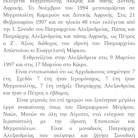
εκλέγεται Μητροπολίτης Άκκρας και πάσης Δυτικής
Αφρικής. Το Νοέμβριο του 1994 μετονομάζεται σε
Μητροπολίτη Καμερούν και Δυτικής Αφρικής. Στις 21
Φεβρουαρίου 1997 και σε ηλικία 48 ετών εκλέγεται από
την Ι. Σύνοδο του Πατριαρχείου Αλεξανδρείας, Πάπας και
Πατριάρχης Αλεξανδρείας και πάσης Αφρικής, ως Πέτρος
ο Ζ΄. Άξιος διάδοχος του ιδρυτή του Πατριαρχείου
Απόστολου κι Ευαγγελιστή Μάρκου.
Ενθρονίζεται στην Αλεξάνδρεια στις 9 Μαρτίου
1997 και στις 17 Μαρτίου στο Κάιρο.
Είναι εντυπωσιακό ότι ως Αρχιδιάκονος υπηρέτησε 7
έτη. Σχεδόν 7 έτη ήταν Ιερομόναχος, 7 έτη ήταν
Μητροπολίτης, 7 έτη υπήρξε Πατριάρχης Αλεξανδρείας
και ήταν ο Πέτρος ο έβδομος.
Είναι γεγονός ότι επί ημερών του ξεκίνησαν μεγάλα
έργα ανακαίνισης όπως του Πατριαρχικού Μεγάρου,
Ναών, Μονών σε όλη την Αίγυπτο, ενώ ενίσχυσε την
Ιεραποστολή με την ίδρυση Επισκοπών και
Μητροπόλεων. Είναι ο μοναδικός Πατριάρχης
Αλεξανδρείας που σκέφτηκε και ζήτησε Συνοδική