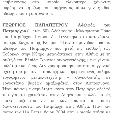
επιβαίνοντας στο μοιραίο ελικόπτερο, χάνοντας
απρόσμενα τη ζωή του, αφήνοντας πίσω γονείς, δυο
αδελφές και τη σύζυγό του.
ΓΕΩΡΓΙΟΣ ΠΑΠΑΠΕΤΡΟΥ, Αδελφός του
Πατριάρχου
(+ ετών 50). Αδελφός του Μακαριστού Πάπα
και Πατριάρχου Πέτρου Ζ΄. Γεννήθηκε στο κατεχόμενο
σήμερα Συγχαρί της Κύπρου. Ήταν το μοναδικό από τα
αδέλφια του Πατριάρχου που μετά την εισβολή των
Τούρκων στην Κύπρο μετανάστευσε στην Αθήνα με τη
σύζυγό του Ελπίδα. Άριστος οικογενειάρχης, με ευγένεια,
απλότητα και ήθος. Δεν χρησιμοποίησε ποτέ τη συγγενική
σχέση του με τον Πατριάρχη και παρέμενε ένας σκληρά
εργαζόμενος μεταλλοτεχνίτης – συγκολλητής, σε
εργοστάσιο βαρέων αμαξωμάτων στον Ασπρόπυργο.
Ήταν πάντα με σεμνότητα κοντά στον Πατριάρχη αδελφό
του για ότι χρειαζόταν στην Αθήνα και πολλές φορές
έμενε μαζί του να του κάνει παρέα σε μικρές
διανυκτερεύσεις του Πατριάρχη στην Αθήνα. Ήταν και
αυτός την 11η Σεπτεμβρίου 2004 στην μοιραία πτήση με