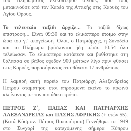
του Πληρώματος ελικοπτέρου σινούκ, που τους
μετακινούσε από τον Καρέα της Αττικής στις Καρυές του
Αγίου Όρους.
Το τελευταίο ταξίδι άρχιζε
... Το ταξίδι δίχως
επιστροφή... Είναι 09:30 και το ελικόπτερο έτοιμο στην
ώρα του γι’ απογείωση. Όλοι, ο Πατριάρχης, η Συνοδεία
και το Πλήρωμα βρίσκονται ήδη μέσα. 10:54 όλα
τελείωσαν. Το ελικόπτερο κατάπεσε και βυθίστηκε στη
θάλασσα σε βάθος σχεδόν 900 μέτρων λίγο πριν φθάσει
στις Καρυές, παρασύροντας στο θάνατο 17 ανθρώπους.
Η λαμπρή αυτή πορεία του Πατριάρχη Αλεξανδρείας
Πέτρου σταμάτησε έτσι απρόσμενα εκείνο το πρωινό
κλείνοντας με τον πιο άδικο τρόπο.
ΠΕΤΡΟΣ Ζ΄, ΠΑΠΑΣ ΚΑΙ ΠΑΤΡΙΑΡΧΗΣ
ΑΛΕΞΑΝΔΡΕΙΑΣ και ΠΑΣΗΣ ΑΦΡΙΚΗΣ
(+ ετών 55).
(Κατά Κόσμον: Πέτρος Παπαπέτρου) Γεννήθηκε το 1949
στο Συγχαρί της κατεχόμενης σήμερα Κύπρου