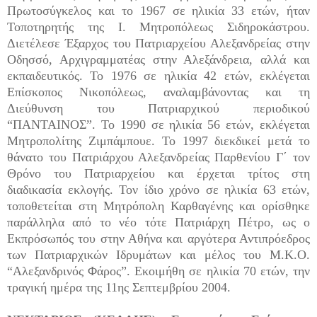
Πρωτοσύγκελος και το 1967 σε ηλικία 33 ετών, ήταν
Τοποτηρητής της Ι. Μητροπόλεως Σιδηροκάστρου.
Διετέλεσε Έξαρχος του Πατριαρχείου Αλεξανδρείας στην
Οδησσό, Αρχιγραμματέας στην Αλεξάνδρεια, αλλά και
εκπαιδευτικός. Το 1976 σε ηλικία 42 ετών, εκλέγεται
Επίσκοπος Νικοπόλεως, αναλαμβάνοντας και τη
Διεύθυνση του Πατριαρχικού περιοδικού
“ΠΑΝΤΑΙΝΟΣ”. Το 1990 σε ηλικία 56 ετών, εκλέγεται
Μητροπολίτης Ζιμπάμπουε. Το 1997 διεκδικεί μετά το
θάνατο του Πατριάρχου Αλεξανδρείας Παρθενίου Γ΄ τον
Θρόνο του Πατριαρχείου και έρχεται τρίτος στη
διαδικασία εκλογής. Τον ίδιο χρόνο σε ηλικία 63 ετών,
τοποθετείται στη Μητρόπολη Καρθαγένης και ορίσθηκε
παράλληλα από το νέο τότε Πατριάρχη Πέτρο, ως ο
Εκπρόσωπός του στην Αθήνα και αργότερα Αντιπρόεδρος
των Πατριαρχικών Ιδρυμάτων και μέλος του Μ.Κ.Ο.
“Αλεξανδρινός Φάρος”.
Εκοιμήθη σε ηλικία 70 ετών, την
τραγική ημέρα της 11ης Σεπτεμβρίου 2004.