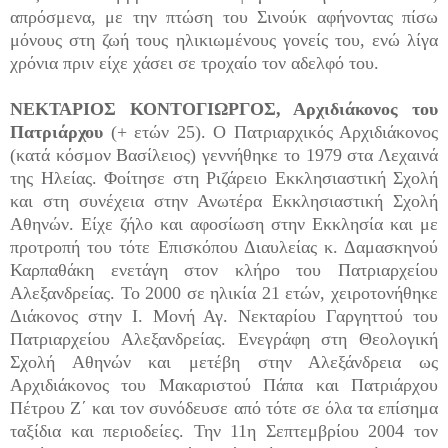
απρόσμενα, με την πτώση του Σινούκ αφήνοντας πίσω
μόνους στη ζωή τους ηλικιωμένους γονείς του, ενώ λίγα
χρόνια πριν είχε χάσει σε τροχαίο τον αδελφό του.
ΝΕΚΤΑΡΙΟΣ ΚΟΝΤΟΓΙΩΡΓΟΣ, Αρχιδιάκονος του
Πατριάρχου
(+ ετών 25). Ο Πατριαρχικός Αρχιδιάκονος
(κατά κόσμον Βασίλειος) γεννήθηκε το 1979 στα Λεχαινά
της Ηλείας. Φοίτησε στη Ριζάρειο Εκκλησιαστική Σχολή
και στη συνέχεια στην Ανωτέρα Εκκλησιαστική Σχολή
Αθηνών. Είχε ζήλο και αφοσίωση στην Εκκλησία και με
προτροπή του τότε Επισκόπου Διαυλείας κ. Δαμασκηνού
Καρπαθάκη ενετάγη στον κλήρο του Πατριαρχείου
Αλεξανδρείας. Το 2000 σε ηλικία 21 ετών, χειροτονήθηκε
Διάκονος στην Ι. Μονή Αγ. Νεκταρίου Γαργηττού του
Πατριαρχείου Αλεξανδρείας. Ενεγράφη στη Θεολογική
Σχολή Αθηνών και μετέβη στην Αλεξάνδρεια ως
Αρχιδιάκονος του Μακαριστού Πάπα και Πατριάρχου
Πέτρου Ζ΄ και τον συνόδευσε από τότε σε όλα τα επίσημα
ταξίδια και περιοδείες. Την 11η Σεπτεμβρίου 2004 τον