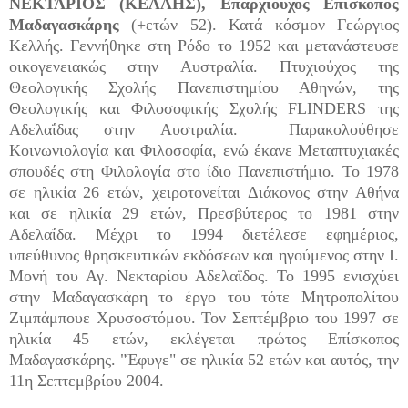
ΝΕΚΤΑΡΙΟΣ (ΚΕΛΛΗΣ), Επαρχιούχος Επίσκοπος
Μαδαγασκάρης
(+ετών 52). Κατά κόσμον Γεώργιος
Κελλής. Γεννήθηκε στη Ρόδο το 1952 και μετανάστευσε
οικογενειακώς στην Αυστραλία. Πτυχιούχος της
Θεολογικής Σχολής Πανεπιστημίου Αθηνών, της
Θεολογικής και Φιλοσοφικής Σχολής FLINDERS της
Αδελαΐδας στην Αυστραλία. Παρακολούθησε
Κοινωνιολογία και Φιλοσοφία, ενώ έκανε Μεταπτυχιακές
σπουδές στη Φιλολογία στο ίδιο Πανεπιστήμιο. Το 1978
σε ηλικία 26 ετών, χειροτονείται Διάκονος στην Αθήνα
και σε ηλικία 29 ετών, Πρεσβύτερος το 1981 στην
Αδελαΐδα. Μέχρι το 1994 διετέλεσε εφημέριος,
υπεύθυνος θρησκευτικών εκδόσεων και ηγούμενος στην Ι.
Μονή του Αγ. Νεκταρίου Αδελαΐδος. Το 1995 ενισχύει
στην Μαδαγασκάρη το έργο του τότε Μητροπολίτου
Ζιμπάμπουε Χρυσοστόμου. Τον Σεπτέμβριο του 1997 σε
ηλικία 45 ετών, εκλέγεται πρώτος Επίσκοπος
Μαδαγασκάρης. "Έφυγε" σε ηλικία 52 ετών και αυτός, την
11η Σεπτεμβρίου 2004.