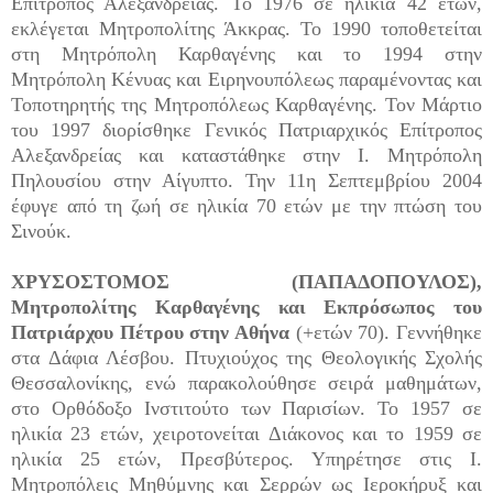
Επίτροπος Αλεξανδρείας. Το 1976 σε ηλικία 42 ετών,
εκλέγεται Μητροπολίτης Άκκρας. Το 1990 τοποθετείται
στη Μητρόπολη Καρθαγένης και το 1994 στην
Μητρόπολη Κένυας και Ειρηνουπόλεως παραμένοντας και
Τοποτηρητής της Μητροπόλεως Καρθαγένης. Τον Μάρτιο
του 1997 διορίσθηκε Γενικός Πατριαρχικός Επίτροπος
Αλεξανδρείας και καταστάθηκε στην Ι. Μητρόπολη
Πηλουσίου στην Αίγυπτο. Την 11η Σεπτεμβρίου 2004
έφυγε από τη ζωή σε ηλικία 70 ετών με την πτώση του
Σινούκ.
ΧΡΥΣΟΣΤΟΜΟΣ (ΠΑΠΑΔΟΠΟΥΛΟΣ),
Μητροπολίτης Καρθαγένης και Εκπρόσωπος του
Πατριάρχου Πέτρου στην Αθήνα
(+ετών 70). Γεννήθηκε
στα Δάφια Λέσβου. Πτυχιούχος της Θεολογικής Σχολής
Θεσσαλονίκης, ενώ παρακολούθησε σειρά μαθημάτων,
στο Ορθόδοξο Ινστιτούτο των Παρισίων. Το 1957 σε
ηλικία 23 ετών, χειροτονείται Διάκονος και το 1959 σε
ηλικία 25 ετών, Πρεσβύτερος. Υπηρέτησε στις Ι.
Μητροπόλεις Μηθύμνης και Σερρών ως Ιεροκήρυξ και