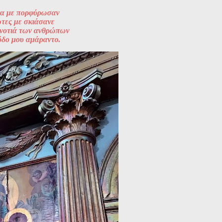
τα με πορφύρωσαν
ωτες με σκιάσανε
 νοτιά των ανθρώπων
όδο μου αμάραντο.