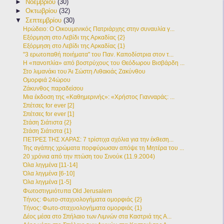
►
Νοεμβρίου
(30)
►
Οκτωβρίου
(32)
▼
Σεπτεμβρίου
(30)
Ηρώδειο: Ο Οικουμενικός Πατριάρχης στην συναυλία γ...
Εξόρμηση στο Λεβίδι της Αρκαδίας {2}
Εξόρμηση στο Λεβίδι της Αρκαδίας {1}
"3 ερωτοπαθή ποιήματα" του Παν. Καποδίστρια στον τ...
Η «πανοπλία» από βοστρύχους του Θεόδωρου Βισβάρδη ...
Στο λιμανάκι του Άι Σώστη Λιθακιάς Ζακύνθου
Ομορφιά 24ώρου
Ζάκυνθος παραδείσου
Μια έκδοση της «Καθημερινής»: «Χρήστος Γιανναράς: ...
Σπέτσες for ever [2]
Σπέτσες for ever [1]
Στάση Σιάτιστα {2}
Στάση Σιάτιστα {1}
ΠΕΤΡΕΣ ΤΗΣ ΧΑΡΑΣ: 7 τρίστιχα σχόλια για την έκθεση...
Της αγάπης χρώματα πορφύρωσαν απόψε τη Μητέρα του ...
20 χρόνια από την πτώση του Σινούκ (11.9.2004)
Όλα ληγμένα [11-14]
Όλα ληγμένα [6-10]
Όλα ληγμένα [1-5]
Φωτοστιγμιότυπα Old Jerusalem
Τήνος: Φωτο-σταχυολογήματα ομορφιάς {2}
Τήνος: Φωτο-σταχυολογήματα ομορφιάς {1}
Δέος μέσα στο Σπήλαιο των Λιμνών στα Καστριά της Α...