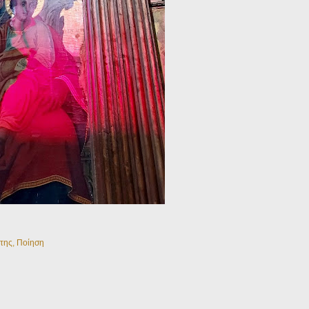
της
,
Ποίηση