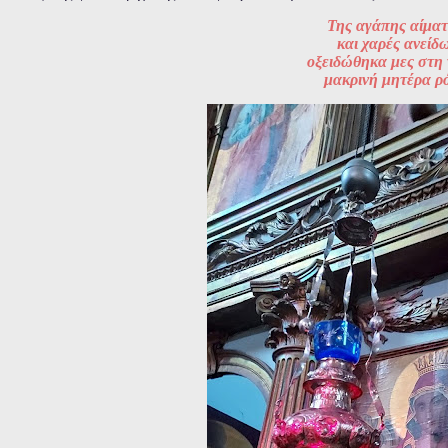
Της αγάπης αίμα
και χαρές ανείδ
οξειδώθηκα μες στη
μακρινή μητέρα ρ