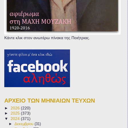
Κάντε κλικ στον ανωτέρω πίνακα της Ποιήτριας.
ΑΡΧΕΙΟ ΤΩΝ ΜΗΝΙΑΙΩΝ ΤΕΥΧΩΝ
►
2026
(220)
►
2025
(373)
▼
2024
(371)
►
Δεκεμβρίου
(31)