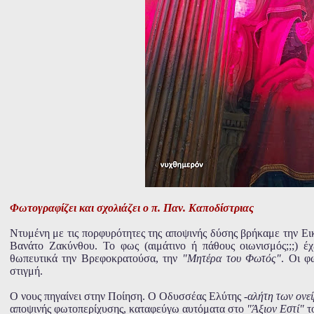
Φωτογραφίζει και σχολιάζει ο π. Παν. Καποδίστριας
Ντυμένη με τις πορφυρότητες της αποψινής δύσης βρήκαμε την Ει
Βανάτο Ζακύνθου. Το φως (αιμάτινο ή πάθους οιωνισμός;;;) έχ
θωπευτικά την Βρεφοκρατούσα, την
"Μητέρα του Φωτός"
. Οι φ
στιγμή.
Ο νους πηγαίνει στην Ποίηση. Ο Οδυσσέας Ελύτης -
αλήτη των ονε
αποψινής φωτοπερίχυσης, καταφεύγω αυτόματα στο
"Άξιον Εστί"
τ