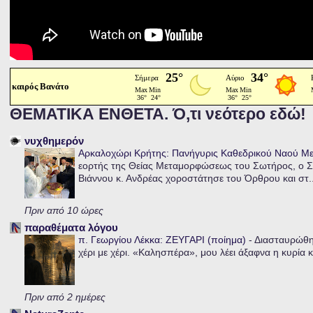
καιρός Βανάτο
ΘΕΜΑΤΙΚΑ ΕΝΘΕΤΑ. Ό,τι νεότερο εδώ!
νυχθημερόν
Αρκαλοχώρι Κρήτης: Πανήγυρις Καθεδρικού Ναού 
εορτής της Θείας Μεταμορφώσεως του Σωτήρος, ο Σ
Βιάννου κ. Ανδρέας χοροστάτησε του Όρθρου και στ..
Πριν από 10 ώρες
παραθέματα λόγου
π. Γεωργίου Λέκκα: ΖΕΥΓΑΡΙ (ποίημα)
-
Διασταυρώθηκ
χέρι με χέρι. «Καλησπέρα», μου λέει άξαφνα η κυρία κα
Πριν από 2 ημέρες