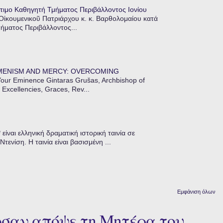
τιμο Καθηγητή Τμήματος Περιβάλλοντος Ιονίου
 Οἰκουμενικοῦ Πατριάρχου κ. κ. Βαρθολομαίου κατά
μήματος Περιβάλλοντος...
MENISM AND MERCY: OVERCOMING
our Eminence Gintaras Grušas, Archbishop of
 Excellencies, Graces, Rev...
ίναι ελληνική δραματική ιστορική ταινία σε
ενίση. Η ταινία είναι βασισμένη ...
Εμφάνιση όλων
σαν απόψε τη Μητέρα του