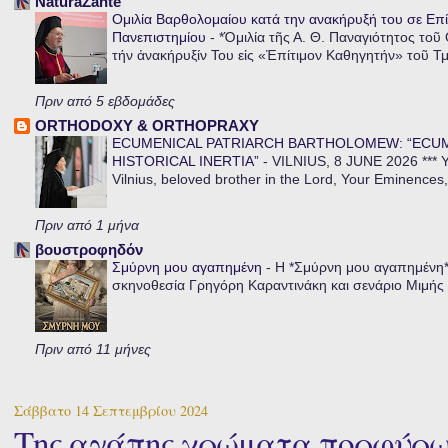
NaturaZante
Ομιλία Βαρθολομαίου κατά την ανακήρυξή του σε Επί
Πανεπιστημίου
-
*Ὁμιλία τῆς Α. Θ. Παναγιότητος τοῦ
τήν ἀνακήρυξίν Του εἰς «Ἐπίτιμον Καθηγητήν» τοῦ Τ
Πριν από 5 εβδομάδες
ORTHODOXY & ORTHOPRAXY
ECUMENICAL PATRIARCH BARTHOLOMEW: “ECU
HISTORICAL INERTIA”
-
VILNIUS, 8 JUNE 2026 *** Y
Vilnius, beloved brother in the Lord, Your Eminences,
Πριν από 1 μήνα
βουστροφηδόν
Σμύρνη μου αγαπημένη
-
Η *Σμύρνη μου αγαπημένη* ε
σκηνοθεσία Γρηγόρη Καραντινάκη και σενάριο Μιμής Ντ
Πριν από 11 μήνες
Σάββατο 14 Σεπτεμβρίου 2024
Της αγάπης χρώματα πορφύρω