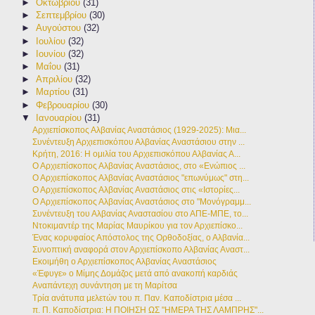
►
Οκτωβρίου
(31)
►
Σεπτεμβρίου
(30)
►
Αυγούστου
(32)
►
Ιουλίου
(32)
►
Ιουνίου
(32)
►
Μαΐου
(31)
►
Απριλίου
(32)
►
Μαρτίου
(31)
►
Φεβρουαρίου
(30)
▼
Ιανουαρίου
(31)
Αρχιεπίσκοπος Αλβανίας Αναστάσιος (1929-2025): Μια...
Συνέντευξη Αρχιεπισκόπου Αλβανίας Αναστάσιου στην ...
Κρήτη, 2016: Η ομιλία του Αρχιεπισκόπου Αλβανίας Α...
Ο Αρχιεπίσκοπος Αλβανίας Αναστάσιος, στο «Ενώπιος ...
Ο Αρχιεπίσκοπος Αλβανίας Αναστάσιος "επωνύμως" στη...
Ο Αρχιεπίσκοπος Αλβανίας Αναστάσιος στις «Ιστορίες...
Ο Αρχιεπίσκοπος Αλβανίας Αναστάσιος στο "Μονόγραμμ...
Συνέντευξη του Αλβανίας Αναστασίου στο ΑΠΕ-ΜΠΕ, το...
Ντοκιμαντέρ της Μαρίας Μαυρίκου για τον Αρχιεπίσκο...
Ένας κορυφαίος Απόστολος της Ορθοδοξίας, ο Αλβανία...
Συνοπτική αναφορά στον Αρχιεπίσκοπο Αλβανίας Αναστ...
Εκοιμήθη ο Αρχιεπίσκοπος Αλβανίας Αναστάσιος
«Έφυγε» ο Μίμης Δομάζος μετά από ανακοπή καρδιάς
Αναπάντεχη συνάντηση με τη Μαρίτσα
Τρία ανάτυπα μελετών του π. Παν. Καποδίστρια μέσα ...
π. Π. Καποδίστρια: Η ΠΟΙΗΣΗ ΩΣ "ΗΜΕΡΑ ΤΗΣ ΛΑΜΠΡΗΣ"...