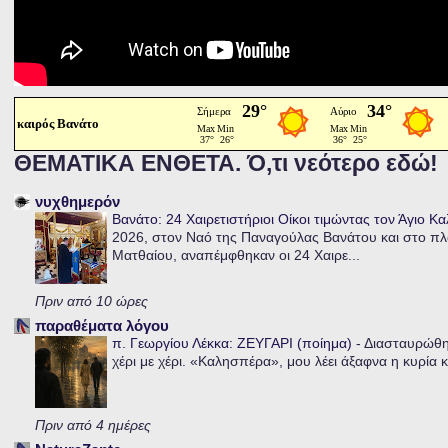
καιρός Βανάτο
ΘΕΜΑΤΙΚΑ ΕΝΘΕΤΑ. Ό,τι νεότερο εδώ!
νυχθημερόν
Βανάτο: 24 Χαιρετιστήριοι Οίκοι τιμώντας τον Άγιο Κ
2026, στον Ναό της Παναγούλας Βανάτου και στο πλα
Ματθαίου, αναπέμφθηκαν οι 24 Χαιρε...
Πριν από 10 ώρες
παραθέματα λόγου
π. Γεωργίου Λέκκα: ΖΕΥΓΑΡΙ (ποίημα)
-
Διασταυρώθηκ
χέρι με χέρι. «Καλησπέρα», μου λέει άξαφνα η κυρία κα
Πριν από 4 ημέρες