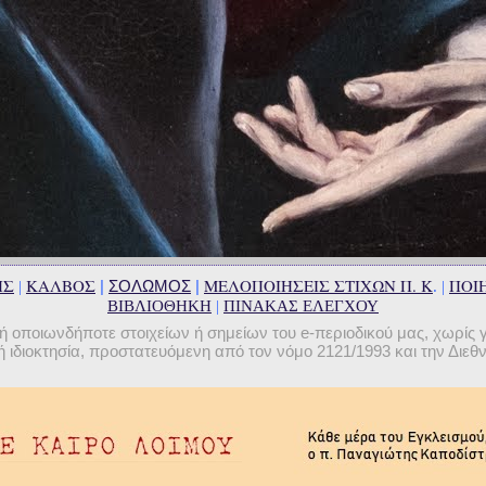
ΗΣ
ΚΑΛΒΟΣ
ΜΕΛΟΠΟΙΗΣΕΙΣ ΣΤΙΧΩΝ Π. Κ
ΠΟΙΗ
|
ΣΟΛΩΜΟΣ
|
|
. |
ΒΙΒΛΙΟΘΗΚΗ
|
ΠΙΝΑΚΑΣ ΕΛΕΓΧΟΥ
οποιωνδήποτε στοιχείων ή σημείων του e-περιοδικού μας, χωρίς 
 ιδιοκτησία, προστατευόμενη από τον νόμο 2121/1993 και την Διε