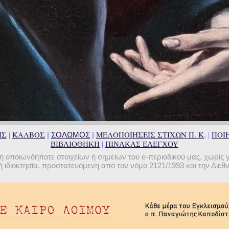
ΗΣ
ΚΑΛΒΟΣ
ΜΕΛΟΠΟΙΗΣΕΙΣ ΣΤΙΧΩΝ Π. Κ
ΠΟΙΗ
|
ΣΟΛΩΜΟΣ
|
|
. |
ΒΙΒΛΙΟΘΗΚΗ
|
ΠΙΝΑΚΑΣ ΕΛΕΓΧΟΥ
οποιωνδήποτε στοιχείων ή σημείων του e-περιοδικού μας, χωρίς 
 ιδιοκτησία, προστατευόμενη από τον νόμο 2121/1993 και την Διε