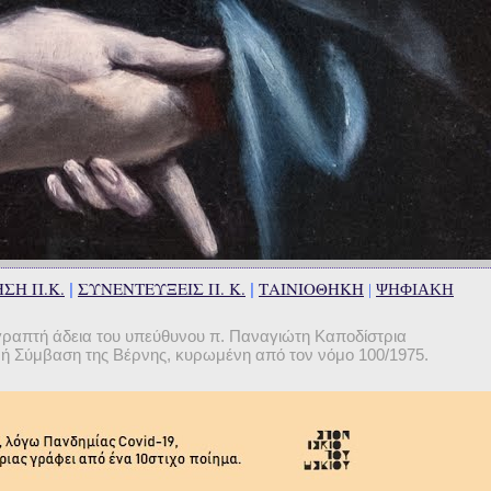
ΣΗ Π.Κ.
ΣΥΝΕΝΤΕΥΞΕΙΣ Π. Κ.
ΤΑΙΝΙΟΘΗΚΗ
|
|
|
ΨΗΦΙΑΚΗ
γραπτή άδεια του υπεύθυνου π. Παναγιώτη Καποδίστρια
θνή Σύμβαση της Βέρνης, κυρωμένη από τον νόμο 100/1975.