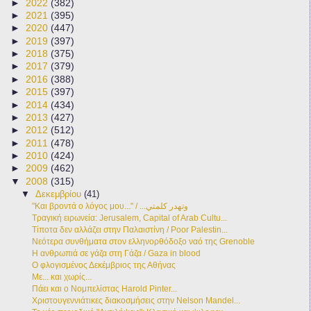
►
2022
(382)
►
2021
(395)
►
2020
(447)
►
2019
(397)
►
2018
(375)
►
2017
(379)
►
2016
(388)
►
2015
(397)
►
2014
(434)
►
2013
(427)
►
2012
(512)
►
2011
(478)
►
2010
(424)
►
2009
(462)
▼
2008
(315)
▼
Δεκεμβρίου
(41)
"Και βροντά ο λόγος μου..." / ...وتهدر كلمتي
Τραγική ειρωνεία: Jerusalem, Capital of Arab Cultu...
Τίποτα δεν αλλάζει στην Παλαιστίνη / Poor Palestin...
Νεότερα συνθήματα στον ελληνορθόδοξο ναό της Grenoble
Η ανθρωπιά σε γάζα στη Γάζα / Gaza in blood
Ο φλογισμένος Δεκέμβριος της Αθήνας
Με... και χωρίς...
Πάει και ο Νομπελίστας Harold Pinter...
Χριστουγεννιάτικες διακοσμήσεις στην Nelson Mandel...