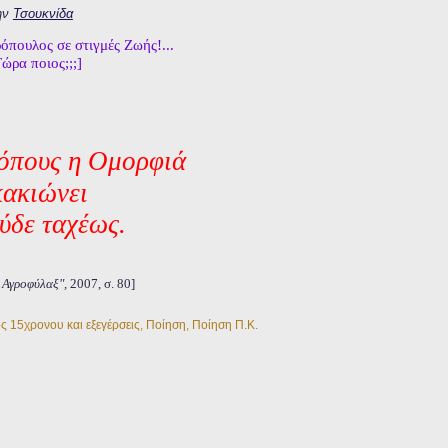
ην
Τσουκνίδα
πουλος σε στιγμές Ζωής!...
ώρα ποιος;;;]
ρόπους η Ομορφιά
κακιώνει
εύδε ταχέως.
 Αγροφύλαξ",
2007, σ. 80]
ς 15χρονου και εξεγέρσεις
,
Ποίηση
,
Ποίηση Π.Κ.