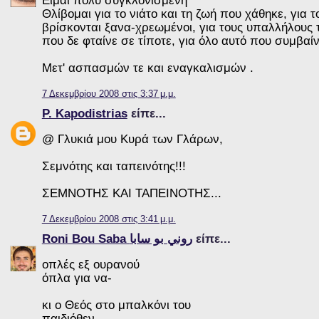
Θλίβομαι για το νιάτο και τη ζωή που χάθηκε, για
βρίσκονται ξανα-χρεωμένοι, για τους υπαλλήλους τ
που δε φταίνε σε τίποτε, για όλο αυτό που συμβαί
Μετ' ασπασμών τε και εναγκαλισμών .
7 Δεκεμβρίου 2008 στις 3:37 μ.μ.
P. Kapodistrias
είπε...
@ Γλυκιά μου Κυρά των Γλάρων,
Σεμνότης και ταπεινότης!!!
ΣΕΜΝΟΤΗΣ ΚΑΙ ΤΑΠΕΙΝΟΤΗΣ...
7 Δεκεμβρίου 2008 στις 3:41 μ.μ.
Roni Bou Saba روني بو سابا
είπε...
οπλές εξ ουρανού
όπλα για να-
κι ο Θεός στο μπαλκόνι του
παιδιόθεν