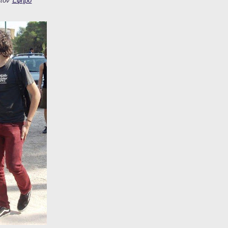
 τον
Έφηβο