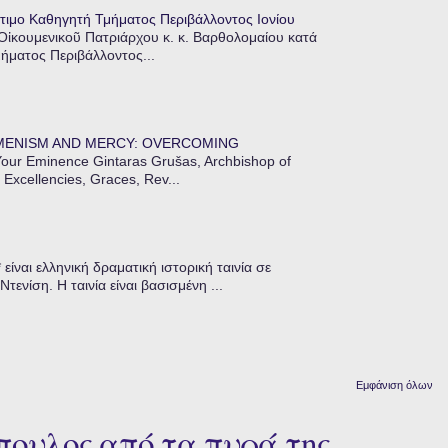
τιμο Καθηγητή Τμήματος Περιβάλλοντος Ιονίου
 Οἰκουμενικοῦ Πατριάρχου κ. κ. Βαρθολομαίου κατά
μήματος Περιβάλλοντος...
MENISM AND MERCY: OVERCOMING
our Eminence Gintaras Grušas, Archbishop of
 Excellencies, Graces, Rev...
ίναι ελληνική δραματική ιστορική ταινία σε
ενίση. Η ταινία είναι βασισμένη ...
Εμφάνιση όλων
πουλος από τα πυρά της