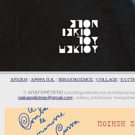
COLLAGE
ΕΛΥΤ
ΑΡΧΙΚΗ
|
ΑΡΘΡΑ Π.Κ.
|
ΒΙΒΛΙΟΚΟΣΜΟΣ
|
|
©
ΑΠΑΓΟΡΕΥΕΤΑΙ
η αναδημοσίευση και αναπαραγωγή 
(
pakapodistrias@gmail.com
), καθώς αποτελούν πνευματική