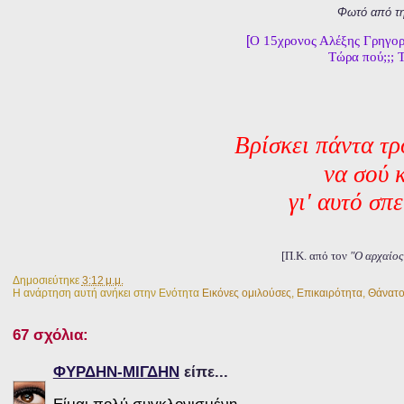
Φωτό από τ
[
Ο 15χρονος Αλέξης Γρηγορό
Τώρα πού;;; Τ
Βρίσκει πάντα τ
να σού 
γι' αυτό σπ
[Π.Κ. από τον
"Ο αρχαίος
Δημοσιεύτηκε
3:12 μ.μ.
Η ανάρτηση αυτή ανήκει στην Ενότητα
Εικόνες ομιλούσες
,
Επικαιρότητα
,
Θάνατο
67 σχόλια:
ΦΥΡΔΗΝ-ΜΙΓΔΗΝ
είπε...
Είμαι πολύ συγκλονισμένη