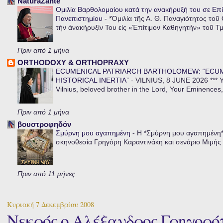
NaturaZante
Ομιλία Βαρθολομαίου κατά την ανακήρυξή του σε Επί
Πανεπιστημίου
-
*Ὁμιλία τῆς Α. Θ. Παναγιότητος τοῦ
τήν ἀνακήρυξίν Του εἰς «Ἐπίτιμον Καθηγητήν» τοῦ Τ
Πριν από 1 μήνα
ORTHODOXY & ORTHOPRAXY
ECUMENICAL PATRIARCH BARTHOLOMEW: “ECU
HISTORICAL INERTIA”
-
VILNIUS, 8 JUNE 2026 *** Y
Vilnius, beloved brother in the Lord, Your Eminences,
Πριν από 1 μήνα
βουστροφηδόν
Σμύρνη μου αγαπημένη
-
Η *Σμύρνη μου αγαπημένη* ε
σκηνοθεσία Γρηγόρη Καραντινάκη και σενάριο Μιμής Ντ
Πριν από 11 μήνες
Κυριακή 7 Δεκεμβρίου 2008
Νεκρός ο Αλέξανδρος Γρηγορό