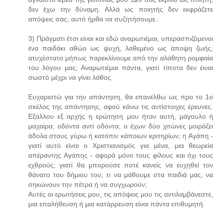
δεν έχω την δύναμη. Αλλά ως ποιητής δεν εκφράζετε
απόψεις σας; αυτό ήρθα να συζητήσουμε..
3) Πράγματι έτσι είναι και εδώ αναρωτιέμαι, υπερασπιζόμενοι
ένα παιδάκι αθώο ως ψυχή, λαθεμένο ως άποψη ζωής,
ατυχέστατο μήπως παρεκλίνουμε από την αλάθητη ρομφαία
του λόγου μας; Αναρωτιέμαι πάντα, γιατί τίποτα δεν έιναι
σωστό μέχρι να γίνει λάθος.
Ευχαριστώ για την απάντηση, θα επανέλθω ως προ το 1ο
σκέλος της απάντησης, αφού κάνω τις αντίστοιχες έρευνες.
Εξάλλου εξ αρχής η ερώτηση μου ήταν αυτή, μάγουλο ή
μαχαίρα; οδόντα αντί οδόντα; ο έχων δύο χιτώνες μοιράζει
άδολα στους γύρω ή κατόπιν κάποιων κριτηρίων; η Αγάπη -
γιατί αυτό είναι ο Χριστιανισμός για μένα, μια θεωρεία
απέραντης Αγάπης - αφορά μόνο τους φίλους και όχι τους
εχθρούς; γιατί θα μπορούσε ποτέ κανείς να ευχηθεί τον
θάνατο του δήμιου του; τι να μάθουμε στα παιδιά μας, να
σηκώνουν την πέτρα ή να συγχωρούν;
Αυτές οι ερωτήσεις μου, τις απόψεις μου τις αντιλαμβάνεστε,
μια επαλήθευση ή μια κατάρρευση είναι πάντα επιθυμητή.