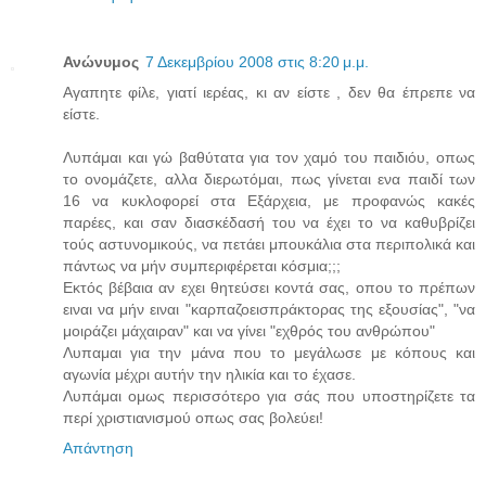
Ανώνυμος
7 Δεκεμβρίου 2008 στις 8:20 μ.μ.
Aγαπητε φίλε, γιατί ιερέας, κι αν είστε , δεν θα έπρεπε να
είστε.
Λυπάμαι και γώ βαθύτατα για τον χαμό του παιδιόυ, οπως
το ονομάζετε, αλλα διερωτόμαι, πως γίνεται ενα παιδί των
16 να κυκλοφορεί στα Εξάρχεια, με προφανώς κακές
παρέες, και σαν διασκέδασή του να έχει το να καθυβρίζει
τούς αστυνομικούς, να πετάει μπουκάλια στα περιπολικά και
πάντως να μήν συμπεριφέρεται κόσμια;;;
Εκτός βέβαια αν εχει θητεύσει κοντά σας, οπου το πρέπων
ειναι να μήν ειναι "καρπαζοεισπράκτορας της εξουσίας", "να
μοιράζει μάχαιραν" και να γίνει "εχθρός του ανθρώπου"
Λυπαμαι για την μάνα που το μεγάλωσε με κόπους και
αγωνία μέχρι αυτήν την ηλικία και το έχασε.
Λυπάμαι ομως περισσότερο για σάς που υποστηρίζετε τα
περί χριστιανισμού οπως σας βολεύει!
Απάντηση