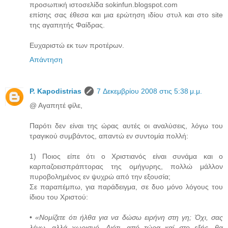
προσωπική ιστοσελίδα sokinfun.blogspot.com
επίσης σας έθεσα και μια ερώτηση ιδίου στυλ και στο site
της αγαπητής Φαίδρας.
Ευχαριστώ εκ των προτέρων.
Απάντηση
P. Kapodistrias
7 Δεκεμβρίου 2008 στις 5:38 μ.μ.
@ Αγαπητέ φίλε,
Παρότι δεν είναι της ώρας αυτές οι αναλύσεις, λόγω του
τραγικού συμβάντος, απαντώ εν συντομία πολλή:
1) Ποιος είπε ότι ο Χριστιανός είναι συνάμα και ο
καρπαζοεισπράπτορας της ομήγυρης, πολλώ μάλλον
πυροβολημένος εν ψυχρώ από την εξουσία;
Σε παραπέμπω, για παράδειγμα, σε δυο μόνο λόγους του
ίδιου του Χριστού:
•
«Νομίζετε ότι ήλθα για να δώσω ειρήνη στη γη; Όχι, σας
λέγω, αλλά χωρισμό. Διότι, από τώρα καί στο εξής, θα