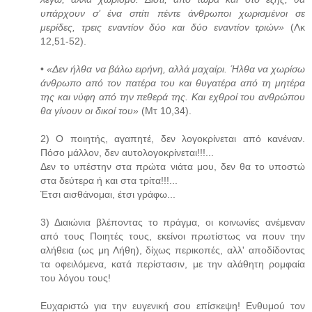
υπάρχουν σ’ ένα σπίτι πέντε άνθρωποι χωρισμένοι σε
μερίδες, τρεις εναντίον δύο και δύο εναντίον τριών»
(Λκ
12,51-52).
•
«Δεν ήλθα να βάλω ειρήνη, αλλά μαχαίρι. Ήλθα να χωρίσω
άνθρωπο από τον πατέρα του και θυγατέρα από τη μητέρα
της και νύφη από την πεθερά της. Και εχθροί του ανθρώπου
θα γίνουν οι δικοί του»
(Μτ 10,34).
2) Ο ποιητής, αγαπητέ, δεν λογοκρίνεται από κανέναν.
Πόσο μάλλον, δεν αυτολογοκρίνεται!!!...
Δεν το υπέστην στα πρώτα νιάτα μου, δεν θα το υποστώ
στα δεύτερα ή και στα τρίτα!!!...
Έτσι αισθάνομαι, έτσι γράφω...
3) Διαιώνια βλέποντας το πράγμα, οι κοινωνίες ανέμεναν
από τους Ποιητές τους, εκείνοι πρωτίστως να πουν την
αλήθεια (ως μη Λήθη), δίχως περικοπές, αλλ' αποδίδοντας
τα οφειλόμενα, κατά περίστασιν, με την αλάθητη ρομφαία
του λόγου τους!
Ευχαριστώ για την ευγενική σου επίσκεψη! Ενθυμού τον