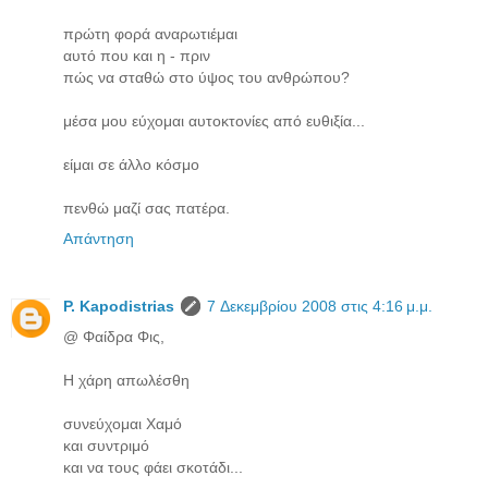
πρώτη φορά αναρωτιέμαι
αυτό που και η - πριν
πώς να σταθώ στο ύψος του ανθρώπου?
μέσα μου εύχομαι αυτοκτονίες από ευθιξία...
είμαι σε άλλο κόσμο
πενθώ μαζί σας πατέρα.
Απάντηση
P. Kapodistrias
7 Δεκεμβρίου 2008 στις 4:16 μ.μ.
@ Φαίδρα Φις,
Η χάρη απωλέσθη
συνεύχομαι Χαμό
και συντριμό
και να τους φάει σκοτάδι...