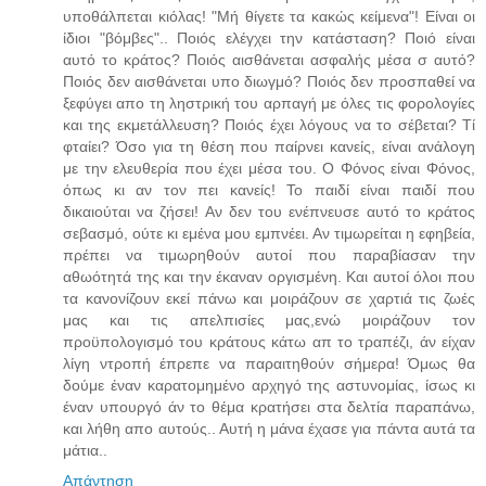
υποθάλπεται κιόλας! "Μή θίγετε τα κακώς κείμενα"! Είναι οι
ίδιοι "βόμβες".. Ποιός ελέγχει την κατάσταση? Ποιό είναι
αυτό το κράτος? Ποιός αισθάνεται ασφαλής μέσα σ αυτό?
Ποιός δεν αισθάνεται υπο διωγμό? Ποιός δεν προσπαθεί να
ξεφύγει απο τη ληστρική του αρπαγή με όλες τις φορολογίες
και της εκμετάλλευση? Ποιός έχει λόγους να το σέβεται? Τί
φταίει? Όσο για τη θέση που παίρνει κανείς, είναι ανάλογη
με την ελευθερία που έχει μέσα του. Ο Φόνος είναι Φόνος,
όπως κι αν τον πει κανείς! Το παιδί είναι παιδί που
δικαιούται να ζήσει! Αν δεν του ενέπνευσε αυτό το κράτος
σεβασμό, ούτε κι εμένα μου εμπνέει. Αν τιμωρείται η εφηβεία,
πρέπει να τιμωρηθούν αυτοί που παραβίασαν την
αθωότητά της και την έκαναν οργισμένη. Και αυτοί όλοι που
τα κανονίζουν εκεί πάνω και μοιράζουν σε χαρτιά τις ζωές
μας και τις απελπισίες μας,ενώ μοιράζουν τον
προϋπολογισμό του κράτους κάτω απ το τραπέζι, άν είχαν
λίγη ντροπή έπρεπε να παραιτηθούν σήμερα! Όμως θα
δούμε έναν καρατομημένο αρχηγό της αστυνομίας, ίσως κι
έναν υπουργό άν το θέμα κρατήσει στα δελτία παραπάνω,
και λήθη απο αυτούς.. Αυτή η μάνα έχασε για πάντα αυτά τα
μάτια..
Απάντηση