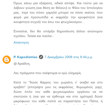
Όμως κάνω μια εξαίρεση, ειδικά απόψε. Και τούτο για να
λάβουν γνώση (και θέση αν θέλουν) οι Φίλοι του Ιστολογίου
μας, περί του πόσο χαμηλά μπορεί να πέσει εκείνος που
φορά μια προσωπίδα κι εκφράζει την κρυφιότητα (και
κουφότητα συχνά) του έσω του φτωχόκοσμου...
Εννοείται, δεν θα υπάρξει δημοσίευση άλλου ανώνυμου
σχολίου. Τελεία και παύλα.-
Απάντηση
P. Kapodistrias
7 Δεκεμβρίου 2008 στις 8:44 μ.μ.
@ Αριάδνη,
Λες πράγματα που σκέφτομαι κι εγώ ολημερίς.
Κατά το "δώσε θάρρος του χωριάτη ν' ανεβεί και στο
κρεβάτι" (επιτρέψτε μου τις εκφράσεις, θυμωμένος γαρ),
δώσε όπλο του κάθε ψυχανώμαλου οργάνου να σε
σκοτώσει ή (και για να έρθουμε και στα ημέτερα) δώσε
μικρόφωνο του κάθε παπά να παραστήσει τον Πάπα, ή