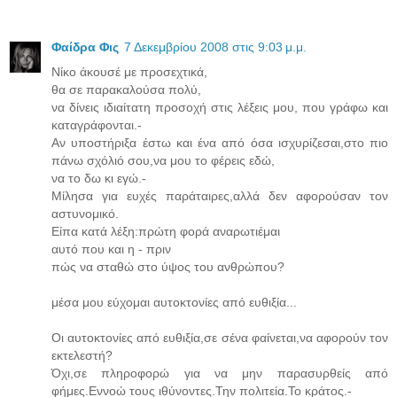
Φαίδρα Φις
7 Δεκεμβρίου 2008 στις 9:03 μ.μ.
Νίκο άκουσέ με προσεχτικά,
θα σε παρακαλούσα πολύ,
να δίνεις ιδιαίτατη προσοχή στις λέξεις μου, που γράφω και
καταγράφονται.-
Αν υποστήριξα έστω και ένα από όσα ισχυρίζεσαι,στο πιο
πάνω σχόλιό σου,να μου το φέρεις εδώ,
να το δω κι εγώ.-
Μίλησα για ευχές παράταιρες,αλλά δεν αφορούσαν τον
αστυνομικό.
Είπα κατά λέξη:πρώτη φορά αναρωτιέμαι
αυτό που και η - πριν
πώς να σταθώ στο ύψος του ανθρώπου?
μέσα μου εύχομαι αυτοκτονίες από ευθιξία...
Οι αυτοκτονίες από ευθιξία,σε σένα φαίνεται,να αφορούν τον
εκτελεστή?
Όχι,σε πληροφορώ για να μην παρασυρθείς από
φήμες.Εννοώ τους ιθύνοντες.Την πολιτεία.Το κράτος.-