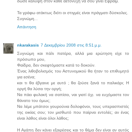
δώσε κάλυψη στον κάθε αετονύχη να σού γίνει Εφραίμ.
Τα γράφω ατάκτως διότι οι στιγμές είναι πράγματι δύσκολες.
Συγνώμη...
Απάντηση
nkarakasis
7 Δεκεμβρίου 2008 στις 8:51 μ.μ.
Συγνώμη και πάλι πατέρα, αλλά μια ερώτηση είχε το
πρόσωπο μου,
Φαίδρα, δεν σκεφτόμαστε κατά το δοκούν.
Ένας λιθοβολισμός του Αστυνομικού θα ήταν το επιθυμητό
για εσένα;
και τι θα έβγαινε με αυτό ; θα ζούσε ξανά το παλικάρι; Η
οργή θα λύσει την οργή;
Να πάει φυλακή να σαπίσει, ναι γιατί όχι. να ευχόμαστε τον
θάνατο του όμως;
Να λέμε μπάτσοι γουρούνια δολοφόνοι, τους υπερασπιστές
της οικίας σου; τον μισθωτό που παίρνει εντολές; αν ένας
είναι λάθος είναι όλοι λάθος;
Η Αγάπη δεν κάνει εξαιρέσεις και το θέμα δεν είναι αν αυτός