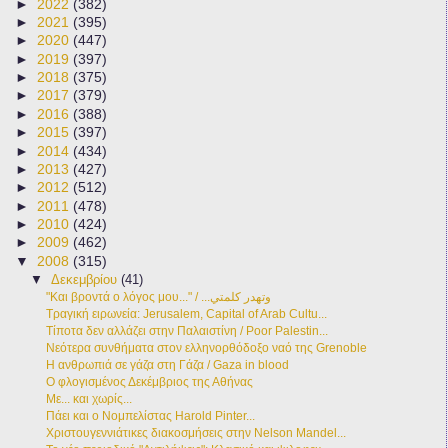
►
2022
(382)
►
2021
(395)
►
2020
(447)
►
2019
(397)
►
2018
(375)
►
2017
(379)
►
2016
(388)
►
2015
(397)
►
2014
(434)
►
2013
(427)
►
2012
(512)
►
2011
(478)
►
2010
(424)
►
2009
(462)
▼
2008
(315)
▼
Δεκεμβρίου
(41)
"Και βροντά ο λόγος μου..." / ...وتهدر كلمتي
Τραγική ειρωνεία: Jerusalem, Capital of Arab Cultu...
Τίποτα δεν αλλάζει στην Παλαιστίνη / Poor Palestin...
Νεότερα συνθήματα στον ελληνορθόδοξο ναό της Grenoble
Η ανθρωπιά σε γάζα στη Γάζα / Gaza in blood
Ο φλογισμένος Δεκέμβριος της Αθήνας
Με... και χωρίς...
Πάει και ο Νομπελίστας Harold Pinter...
Χριστουγεννιάτικες διακοσμήσεις στην Nelson Mandel...