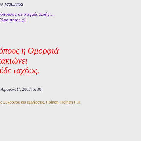
ην
Τσουκνίδα
πουλος σε στιγμές Ζωής!...
ώρα ποιος;;;]
ρόπους η Ομορφιά
κακιώνει
εύδε ταχέως.
 Αγροφύλαξ",
2007, σ. 80]
ς 15χρονου και εξεγέρσεις
,
Ποίηση
,
Ποίηση Π.Κ.