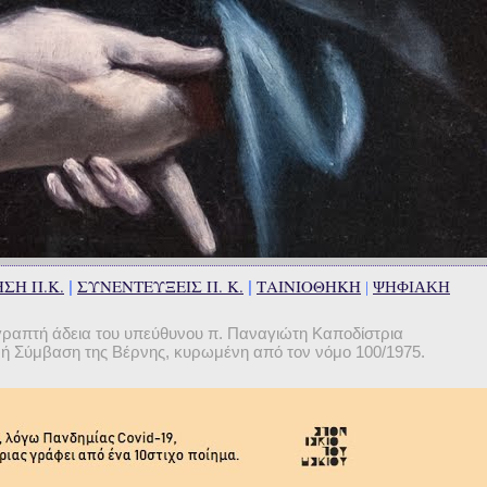
ΣΗ Π.Κ.
ΣΥΝΕΝΤΕΥΞΕΙΣ Π. Κ.
ΤΑΙΝΙΟΘΗΚΗ
|
|
|
ΨΗΦΙΑΚΗ
γραπτή άδεια του υπεύθυνου π. Παναγιώτη Καποδίστρια
θνή Σύμβαση της Βέρνης, κυρωμένη από τον νόμο 100/1975.