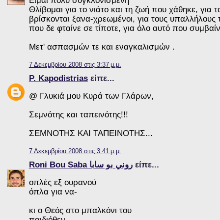
Θλίβομαι για το νιάτο και τη ζωή που χάθηκε, για
βρίσκονται ξανα-χρεωμένοι, για τους υπαλλήλους τ
που δε φταίνε σε τίποτε, για όλο αυτό που συμβαί
Μετ' ασπασμών τε και εναγκαλισμών .
7 Δεκεμβρίου 2008 στις 3:37 μ.μ.
P. Kapodistrias
είπε...
@ Γλυκιά μου Κυρά των Γλάρων,
Σεμνότης και ταπεινότης!!!
ΣΕΜΝΟΤΗΣ ΚΑΙ ΤΑΠΕΙΝΟΤΗΣ...
7 Δεκεμβρίου 2008 στις 3:41 μ.μ.
Roni Bou Saba روني بو سابا
είπε...
οπλές εξ ουρανού
όπλα για να-
κι ο Θεός στο μπαλκόνι του
παιδιόθεν