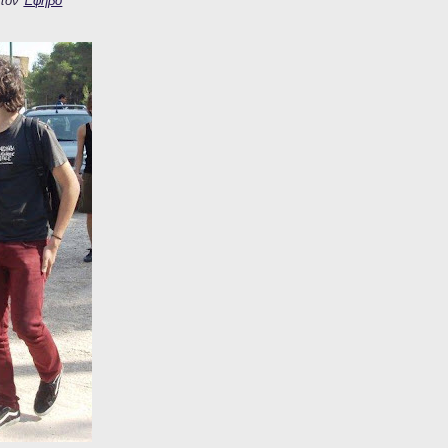
 τον
Έφηβο