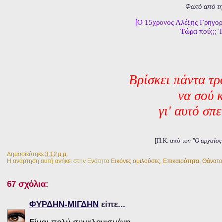
Φωτό από τ
[
Ο 15χρονος Αλέξης Γρηγορό
Τώρα πού;;; Τ
Βρίσκει πάντα τ
να σού 
γι' αυτό σπ
[Π.Κ. από τον
"Ο αρχαίος
Δημοσιεύτηκε
3:12 μ.μ.
Η ανάρτηση αυτή ανήκει στην Ενότητα
Εικόνες ομιλούσες
,
Επικαιρότητα
,
Θάνατο
67 σχόλια:
ΦΥΡΔΗΝ-ΜΙΓΔΗΝ
είπε...
Είμαι πολύ συγκλονισμένη