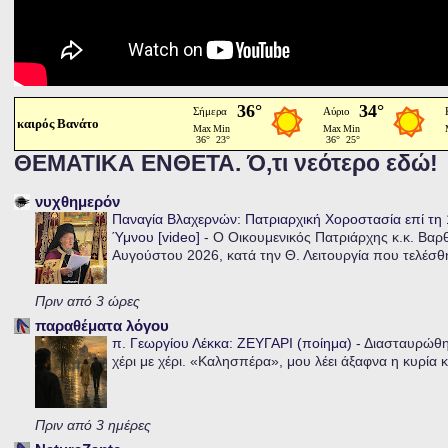
καιρός Βανάτο
ΘΕΜΑΤΙΚΑ ΕΝΘΕΤΑ. Ό,τι νεότερο εδώ!
νυχθημερόν
Παναγία Βλαχερνών: Πατριαρχική Χοροστασία επί τ
Ύμνου [video]
-
Ο Οικουμενικός Πατριάρχης κ.κ. Βαρ
Αυγούστου 2026, κατά την Θ. Λειτουργία που τελέσθη
Πριν από 3 ώρες
παραθέματα λόγου
π. Γεωργίου Λέκκα: ΖΕΥΓΑΡΙ (ποίημα)
-
Διασταυρώθηκ
χέρι με χέρι. «Καλησπέρα», μου λέει άξαφνα η κυρία κα
Πριν από 3 ημέρες