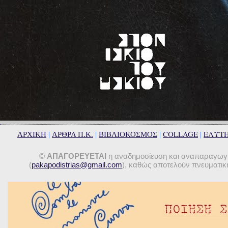
COLLAGE
ΕΛΥΤ
ΑΡΧΙΚΗ
|
ΑΡΘΡΑ Π.Κ.
|
ΒΙΒΛΙΟΚΟΣΜΟΣ
|
|
©
ΑΠΑΓΟΡΕΥΕΤΑΙ
η αναδημοσίευση και αναπαραγωγή 
(
pakapodistrias@gmail.com
), καθώς αποτελούν πνευματική