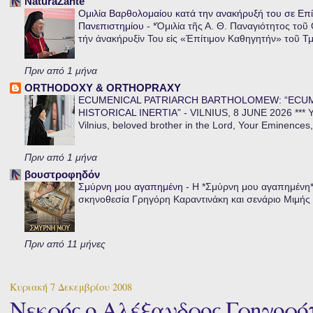
NaturaZante
Ομιλία Βαρθολομαίου κατά την ανακήρυξή του σε Επί
Πανεπιστημίου
-
*Ὁμιλία τῆς Α. Θ. Παναγιότητος τοῦ
τήν ἀνακήρυξίν Του εἰς «Ἐπίτιμον Καθηγητήν» τοῦ Τ
Πριν από 1 μήνα
ORTHODOXY & ORTHOPRAXY
ECUMENICAL PATRIARCH BARTHOLOMEW: “ECU
HISTORICAL INERTIA”
-
VILNIUS, 8 JUNE 2026 *** Y
Vilnius, beloved brother in the Lord, Your Eminences,
Πριν από 1 μήνα
βουστροφηδόν
Σμύρνη μου αγαπημένη
-
Η *Σμύρνη μου αγαπημένη* ε
σκηνοθεσία Γρηγόρη Καραντινάκη και σενάριο Μιμής Ντ
Πριν από 11 μήνες
Κυριακή 7 Δεκεμβρίου 2008
Νεκρός ο Αλέξανδρος Γρηγορό