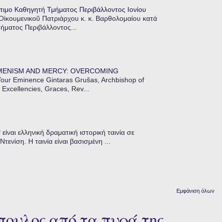
τιμο Καθηγητή Τμήματος Περιβάλλοντος Ιονίου
 Οἰκουμενικοῦ Πατριάρχου κ. κ. Βαρθολομαίου κατά
μήματος Περιβάλλοντος...
MENISM AND MERCY: OVERCOMING
our Eminence Gintaras Grušas, Archbishop of
 Excellencies, Graces, Rev...
ίναι ελληνική δραματική ιστορική ταινία σε
ενίση. Η ταινία είναι βασισμένη ...
Εμφάνιση όλων
πουλος από τα πυρά της