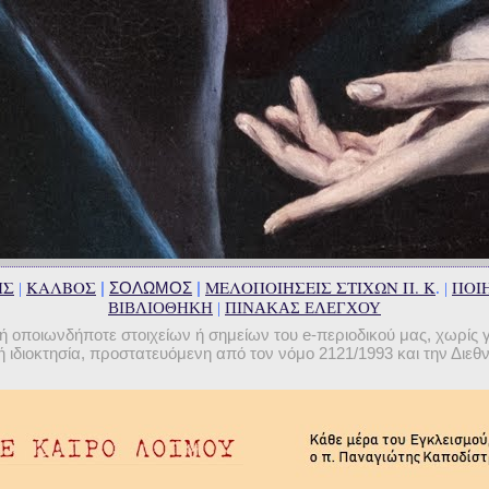
ΗΣ
ΚΑΛΒΟΣ
ΜΕΛΟΠΟΙΗΣΕΙΣ ΣΤΙΧΩΝ Π. Κ
ΠΟΙΗ
|
ΣΟΛΩΜΟΣ
|
|
. |
ΒΙΒΛΙΟΘΗΚΗ
|
ΠΙΝΑΚΑΣ ΕΛΕΓΧΟΥ
οποιωνδήποτε στοιχείων ή σημείων του e-περιοδικού μας, χωρίς 
 ιδιοκτησία, προστατευόμενη από τον νόμο 2121/1993 και την Διε