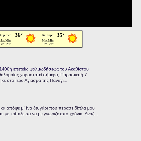
η 1400ή επετείω ψαλμωδήσεως του Ακαθίστου
θολομαίος χοροστατεί σήμερα, Παρασκευή 7
κε στο Ιερό Αγίασμα της Παναγί...
α απόψε μ’ ένα ζευγάρι που πέρασε δίπλα μου
ι με κοίταξε σα να με γνώριζε από χρόνια. Αναζ...