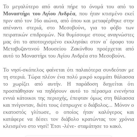
Το μεγαλύτερο από αυτά πήρε το όνομά του από το
Μοναστήρι του Αγίου Ανδρέα
, που ήταν κτισμένο εκεί
πριν από τον 16ο αιώνα, από όπου και μεταφέρθηκε στην
απέναντι στεριά, στο Μεσοβούνι, για το φόβο των
πειρατικών επιδρομών. Να θυμίσουμε στους αναγνώστες
μας ότι το αποτοιχισμένο εκκλησάκι στον α΄ όροφο του
Μεταβυζαντινού Μουσείου Ζακύνθου προέρχεται από
αυτό το Μοναστήρι του Αγίου Ανδρέα στο Μεσοβούνι.
Το νησί-σκόπελος φαίνεται ότι παλαιότερα συνδεόταν με
τη στεριά. Τώρα πλέον ένα πολύ μικρό κομμάτι θάλασσα
το χωρίζει από αυτήν. Η παράδοση διηγείται ότι
προσπάθησαν να πηδήσουν αυτό το πέρασμα ενενήντα
εννιά κάτοικοι της περιοχής, έπεφταν όμως στη θάλασσα
και πνίγονταν, διότι τους έσπρωχνε ο διάβολος... Μόνον ο
εκατοστός γλίτωσε, ο οποίος ήταν καλόγερος και
κατάφερε να δέσει τον διάβολο κρατώντας τον χρόνια
κλεισμένο στο νησί! Έτσι -λένε- σταμάτησε το κακό.