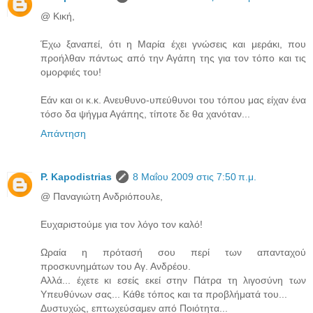
@ Κική,
Έχω ξαναπεί, ότι η Μαρία έχει γνώσεις και μεράκι, που
προήλθαν πάντως από την Αγάπη της για τον τόπο και τις
ομορφιές του!
Εάν και οι κ.κ. Ανευθυνο-υπεύθυνοι του τόπου μας είχαν ένα
τόσο δα ψήγμα Αγάπης, τίποτε δε θα χανόταν...
Απάντηση
P. Kapodistrias
8 Μαΐου 2009 στις 7:50 π.μ.
@ Παναγιώτη Ανδριόπουλε,
Ευχαριστούμε για τον λόγο τον καλό!
Ωραία η πρότασή σου περί των απανταχού
προσκυνημάτων του Αγ. Ανδρέου.
Αλλά... έχετε κι εσείς εκεί στην Πάτρα τη λιγοσύνη των
Υπευθύνων σας... Κάθε τόπος και τα προβλήματά του...
Δυστυχώς, επτωχεύσαμεν από Ποιότητα...