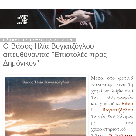
Πέμπτη 17 Σεπτεμβρίου 2009
Ο Βάσος Ηλία Βογιατζόγλου
απευθύνοντας "Επιστολές προς
Δημόνικον"
Μέσα στο φετινό
Καλοκαίρι είχα τη
χαρά να λάβω από
τον συγγραφέα
και γιατρό κ.
Βάσο
Η. Βογιατζόγλου
το νέο του πόνημα
με τον
χαρακτηριστικό
τίτλο
"Επιστολές