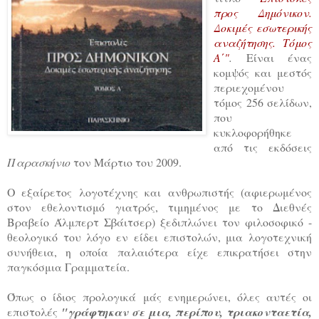
προς Δημόνικον.
Δοκιμές εσωτερικής
αναζήτησης. Τόμος
Α΄"
.
Είναι ένας
κομψός και μεστός
περιεχομένου
τόμος 256 σελίδων,
που
κυκλοφορήθηκε
από τις εκδόσεις
Παρασκήνιο
τον Μάρτιο του 2009.
Ο εξαίρετος λογοτέχνης και ανθρωπιστής (αφιερωμένος
στον εθελοντισμό γιατρός, τιμημένος με το Διεθνές
Βραβείο Άλμπερτ Σβάιτσερ) ξεδιπλώνει τον φιλοσοφικό -
θεολογικό του λόγο εν είδει επιστολών, μια λογοτεχνική
συνήθεια, η οποία παλαιότερα είχε επικρατήσει στην
παγκόσμια Γραμματεία.
Όπως ο ίδιος προλογικά μάς ενημερώνει, όλες αυτές οι
επιστολές
"γράφτηκαν σε μια, περίπου, τριακονταετία,