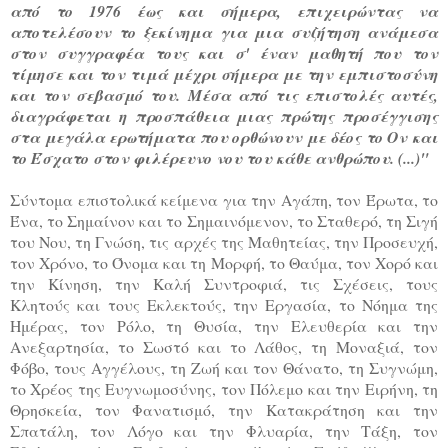
από το 1976 έως και σήμερα, επιχειρώντας να
αποτελέσουν το ξεκίνημα για μια συζήτηση ανάμεσα
στον συγγραφέα τους και σ' έναν μαθητή που τον
τίμησε και τον τιμά μέχρι σήμερα με την εμπιστοσύνη
και τον σεβασμό του. Μέσα από τις επιστολές αυτές,
διαγράφεται η προσπάθεια μιας πρώτης προσέγγισης
στα μεγάλα ερωτήματα που ορθώνουν με δέος το Ον και
το Έσχατο στον φιλέρευνο νου του κάθε ανθρώπου. (...)"
Σύντομα επιστολικά κείμενα για την Αγάπη, τον Έρωτα, το
Ένα, το Σημαίνον και το Σημαινόμενον, το Σταθερό, τη Σιγή
του Νου, τη Γνώση, τις αρχές της Μαθητείας, την Προσευχή,
τον Χρόνο, το Όνομα και τη Μορφή, το Θαύμα, τον Χορό και
την Κίνηση, την Καλή Συντροφιά, τις Σχέσεις, τους
Κλητούς και τους Εκλεκτούς, την Εργασία, το Νόημα της
Ημέρας, τον Ρόλο, τη Θυσία, την Ελευθερία και την
Ανεξαρτησία, το Σωστό και το Λάθος, τη Μοναξιά, τον
Φόβο, τους Αγγέλους, τη Ζωή και τον Θάνατο, τη Συγνώμη,
το Χρέος της Ευγνωμοσύνης, τον Πόλεμο και την Ειρήνη, τη
Θρησκεία, τον Φανατισμό, την Κατακράτηση και την
Σπατάλη, τον Λόγο και την Φλυαρία, την Τάξη, τον