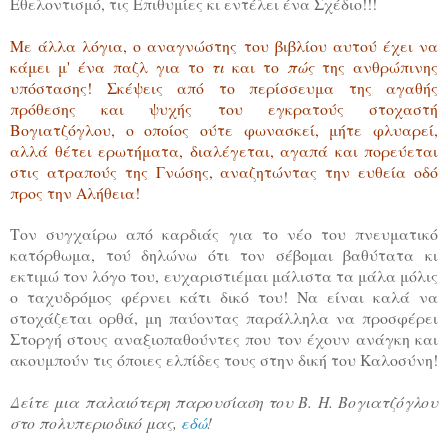
Εθελοντισμό, τις Επιθυμίες κι εντέλει ένα Σχέδιο!!!
Με άλλα λόγια, ο αναγνώστης του βιβλίου αυτού έχει να
κάμει μ' ένα παζλ για το
τι
και το
πώς
της ανθρώπινης
υπόστασης! Σκέψεις από το περίσσευμα της αγαθής
πρόθεσης και ψυχής του εγκρατούς στοχαστή
Βογιατζόγλου, ο οποίος ούτε φωνασκεί, μήτε φλυαρεί,
αλλά θέτει ερωτήματα, διαλέγεται, αγαπά και πορεύεται
στις ατραπούς της Γνώσης, αναζητώντας την ευθεία οδό
προς την Αλήθεια!
Τον συγχαίρω από καρδιάς για το νέο του πνευματικό
κατόρθωμα, τού δηλώνω ότι τον σέβομαι βαθύτατα κι
εκτιμώ τον λόγο του, ευχαριστιέμαι μάλιστα τα μάλα μόλις
ο ταχυδρόμος φέρνει κάτι δικό του! Να είναι καλά να
στοχάζεται ορθά, μη παύοντας παράλληλα να προσφέρει
Στοργή στους αναξιοπαθούντες που τον έχουν ανάγκη και
ακουμπούν τις όποιες ελπίδες τους στην δική του Καλοσύνη!
Δείτε μια παλαιότερη παρουσίαση του Β. Η. Βογιατζόγλου
στο πολυπεριοδικό μας,
εδώ
!