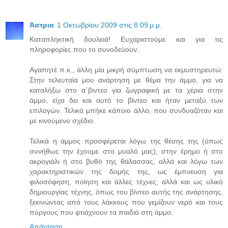
Άστρια
1 Οκτωβρίου 2009 στις 8:09 μ.μ.
Καταπληκτική δουλειά! Ευχαριστούμε και για τις
πληροφορίες που το συνοδεύουν.
Αγαπητέ π.κ., άλλη μία μικρή σύμπτωση να εκμυστηρευτώ:
Στην τελευταία μου ανάρτηση με θέμα την άμμο, για να
καταλήξω στο α΄βιντεο για ζωγραφική με τα χέρια στην
άμμο, είχα δει και αυτό το βίντεο και ήταν μεταξύ των
επιλογών. Τελικά μπήκε κάποιο άλλο, που συνδυαζόταν και
με κινούμενο σχέδιο.
Τελικά η άμμος προσφέρεται λόγω της θέσης της (όπως
συνήθως την έχουμε στο μυαλό μας), στην έρημο ή στο
ακρογιάλι ή στο βυθό της θάλασσας, αλλά και λόγω των
χαρακτηριστικών της δομής της, ως έμπνευση για
φιλοσόφηση, ποίηση και άλλες τέχνες, αλλά και ως υλικό
δημιουργίας τέχνης, όπως του βίντεο αυτής της ανάρτησης,
ξεκινώντας από τους λάκκους που γεμίζουν νερό και τους
πύργους που φτιάχνουν τα παιδιά στη άμμο.
Απάντηση