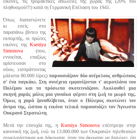
εικόνες, τις τρομακτικές απώλειες της χώρας της (20% του
πληθυσμού!!!) κατά τη Γερμανική Επέλαση του 1941.
Όπως διαπιστώνετε
κι εσείς στο
παραπάνω βίντεο της
εκπομπής, οι πρώτες
εικόνες της
Kseniya
Simonova
(που,
εννοείται, επαξίως
αρίστευσαν στο
σόου, εισπράττοντας
μάλιστα 80.000 λίρες)
παρουσιάζουν δύο ανέμελους ανθρώπους
σ' ένα παγκάκι. Στη συνέχεια εμφανίζονται τ' αεροπλάνα του
Πολέμου και τα πρόσωπα σκοτεινιάζουν. Ακολουθεί μια
σκηνή χαράς μόλις μια γυναίκα φέρνει στη ζωή το μωρό της.
Όμως η χαρά ξαναθλίβεται, όταν ο Πόλεμος σκοτώνει τον
άντρα της, ώσπου η εικόνα τελικά παρουσιάζει τον Άγνωστο
Ουκρανό Στρατιώτη
.
Μετά την επιτυχία της, η
Kseniya Simonova
επέστρεψε στην
κανονική της ζωή, ενώ τα 13.000.000 των Ουκρανών τηλεθεατών
συγκλονίστηκαν και δάκρυσαν, όταν την άκουσαν να δηλώνει, ότι