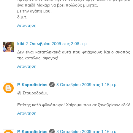
ένα παιδί! Μακάρι να βρει πολλούς μιμητές,
με την αγάπη μου,
δ.μ.τ.
Απάντηση
kiki
2 Οκτωβρίου 2009 στις 2:08 π.μ.
Δεν είναι καταπληκτικά αυτά που φτιάχνουν; Και ο σκοπός
της κοπέλας, άψογος!
Απάντηση
P. Kapodistrias
3 Οκτωβρίου 2009 στις 1:15 μ.μ.
@ Σταυροδρόμι,
Επίσης καλό φθινόπωρο! Χαίρομαι που σε ξαναβρίσκω εδώ!
Απάντηση
P. Kapodistrias
3 Οκτωβρίου 2009 στις 1:16 μ.μ.