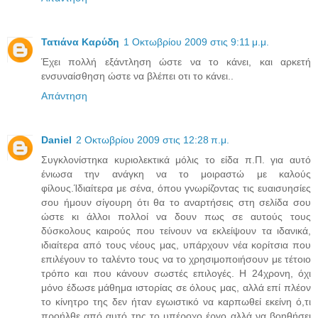
Τατιάνα Καρύδη
1 Οκτωβρίου 2009 στις 9:11 μ.μ.
Έχει πολλή εξάντληση ώστε να το κάνει, και αρκετή
ενσυναίσθηση ώστε να βλέπει οτι το κάνει..
Απάντηση
Daniel
2 Οκτωβρίου 2009 στις 12:28 π.μ.
Συγκλονίστηκα κυριολεκτικά μόλις το είδα π.Π. για αυτό
ένιωσα την ανάγκη να το μοιραστώ με καλούς
φίλους.Ίδιαίτερα με σένα, όπου γνωρίζοντας τις ευαισυησίες
σου ήμουν σίγουρη ότι θα το αναρτήσεις στη σελίδα σου
ώστε κι άλλοι πολλοί να δουν πως σε αυτούς τους
δύσκολους καιρούς που τείνουν να εκλείψουν τα ιδανικά,
ιδιαίτερα από τους νέους μας, υπάρχουν νέα κορίτσια που
επιλέγουν το ταλέντο τους να το χρησιμοποιήσουν με τέτοιο
τρόπο και που κάνουν σωστές επιλογές. Η 24χρονη, όχι
μόνο έδωσε μάθημα ιστορίας σε όλους μας, αλλά επί πλέον
το κίνητρο της δεν ήταν εγωιστικό να καρπωθεί εκείνη ό,τι
προήλθε από αυτό της το υπέροχο έργο αλλά να βοηθήσει