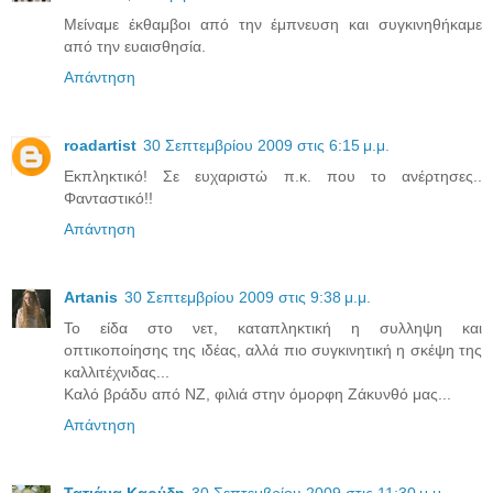
Μείναμε έκθαμβοι από την έμπνευση και συγκινηθήκαμε
από την ευαισθησία.
Απάντηση
roadartist
30 Σεπτεμβρίου 2009 στις 6:15 μ.μ.
Εκπληκτικό! Σε ευχαριστώ π.κ. που το ανέρτησες..
Φανταστικό!!
Απάντηση
Artanis
30 Σεπτεμβρίου 2009 στις 9:38 μ.μ.
Το είδα στο νετ, καταπληκτική η συλληψη και
οπτικοποίησης της ιδέας, αλλά πιο συγκινητική η σκέψη της
καλλιτέχνιδας...
Καλό βράδυ από ΝΖ, φιλιά στην όμορφη Ζάκυνθό μας...
Απάντηση
Τατιάνα Καρύδη
30 Σεπτεμβρίου 2009 στις 11:30 μ.μ.