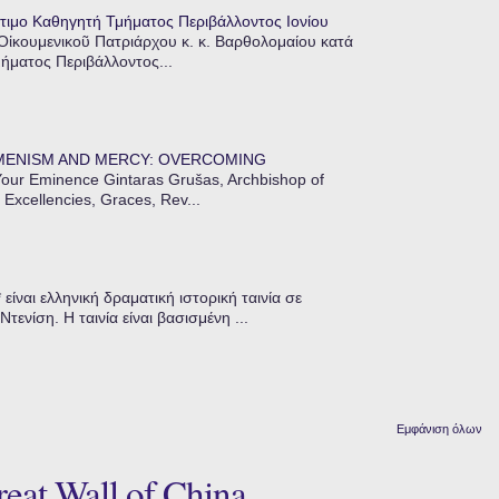
τιμο Καθηγητή Τμήματος Περιβάλλοντος Ιονίου
 Οἰκουμενικοῦ Πατριάρχου κ. κ. Βαρθολομαίου κατά
μήματος Περιβάλλοντος...
MENISM AND MERCY: OVERCOMING
our Eminence Gintaras Grušas, Archbishop of
 Excellencies, Graces, Rev...
ίναι ελληνική δραματική ιστορική ταινία σε
ενίση. Η ταινία είναι βασισμένη ...
Εμφάνιση όλων
eat Wall of China