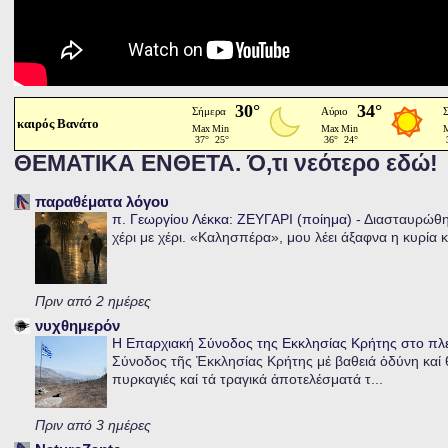
καιρός Βανάτο
ΘΕΜΑΤΙΚΑ ΕΝΘΕΤΑ. Ό,τι νεότερο εδώ!
παραθέματα λόγου
π. Γεωργίου Λέκκα: ΖΕΥΓΑΡΙ (ποίημα)
-
Διασταυρώθηκ
χέρι με χέρι. «Καλησπέρα», μου λέει άξαφνα η κυρία κα
Πριν από 2 ημέρες
νυχθημερόν
Η Επαρχιακή Σύνοδος της Εκκλησίας Κρήτης στο π
Σύνοδος τῆς Ἐκκλησίας Κρήτης μέ βαθειά ὀδύνη καί θ
πυρκαγιές καί τά τραγικά ἀποτελέσματά τ...
Πριν από 3 ημέρες