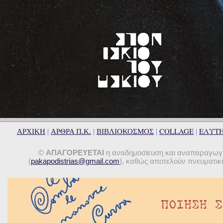
COLLAGE
ΕΛΥΤ
ΑΡΧΙΚΗ
|
ΑΡΘΡΑ Π.Κ.
|
ΒΙΒΛΙΟΚΟΣΜΟΣ
|
|
©
ΑΠΑΓΟΡΕΥΕΤΑΙ
η αναδημοσίευση και αναπαραγωγή 
(
pakapodistrias@gmail.com
), καθώς αποτελούν πνευματική