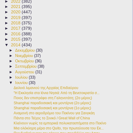
►
2022
(382)
►
2021
(395)
►
2020
(447)
►
2019
(397)
►
2018
(375)
►
2017
(379)
►
2016
(388)
►
2015
(397)
▼
2014
(434)
►
Δεκεμβρίου
(30)
►
Νοεμβρίου
(37)
►
Οκτωβρίου
(36)
►
Σεπτεμβρίου
(38)
►
Αυγούστου
(31)
►
Ιουλίου
(33)
▼
Ιουνίου
(30)
Δειλινό λιμανιού της Αρχαίας Επιδαύρου
"Η Εκκλησία στα Ιόνια Νησιά: Από τη Βενετοκρατία σ...
Ποιος δεν επιστρέφει στη Γαληνοτάτη; {2ο μέρος}
Shanghai παραδοσιακή και μοντέρνα {2ο μέρος}
Shanghai παραδοσιακή και μοντέρνα {1ο μέρος}
Αναμονή στο αεροδρόμιο του Πεκίνου για Σανγκάη
Πάντα στο Τείχος το Σινικό / Great Wall of China
Κλείνουν νωρίς τα εμπορικά πολυκαταστήματα στο Πεκίνο
Μια ολόκληρη μέρα στο Quito, την πρωτεύουσα του Εκ...