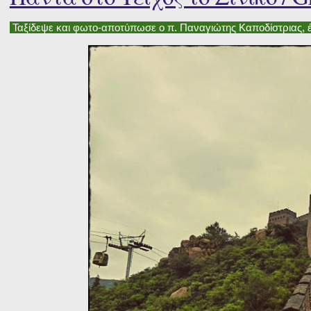
Ταξίδεψε και φωτο-αποτύπωσε ο π. Παναγιώτης Καποδίστριας, έ