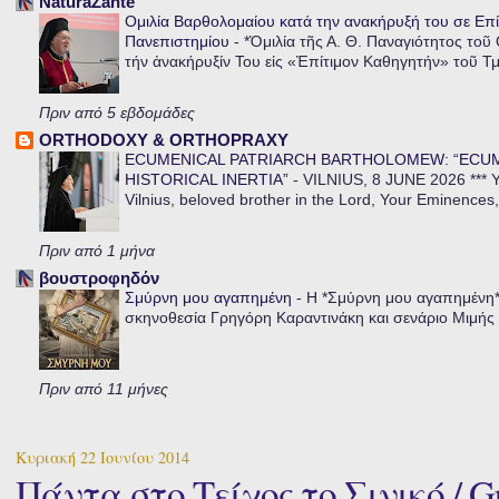
NaturaZante
Ομιλία Βαρθολομαίου κατά την ανακήρυξή του σε Επί
Πανεπιστημίου
-
*Ὁμιλία τῆς Α. Θ. Παναγιότητος τοῦ
τήν ἀνακήρυξίν Του εἰς «Ἐπίτιμον Καθηγητήν» τοῦ Τ
Πριν από 5 εβδομάδες
ORTHODOXY & ORTHOPRAXY
ECUMENICAL PATRIARCH BARTHOLOMEW: “ECU
HISTORICAL INERTIA”
-
VILNIUS, 8 JUNE 2026 *** Y
Vilnius, beloved brother in the Lord, Your Eminences,
Πριν από 1 μήνα
βουστροφηδόν
Σμύρνη μου αγαπημένη
-
Η *Σμύρνη μου αγαπημένη* ε
σκηνοθεσία Γρηγόρη Καραντινάκη και σενάριο Μιμής Ντ
Πριν από 11 μήνες
Κυριακή 22 Ιουνίου 2014
Πάντα στο Τείχος το Σινικό / Gr