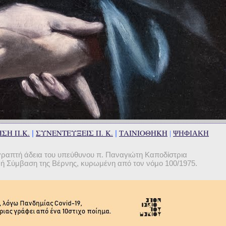
ΣΗ Π.Κ.
ΣΥΝΕΝΤΕΥΞΕΙΣ Π. Κ.
ΤΑΙΝΙΟΘΗΚΗ
|
|
|
ΨΗΦΙΑΚΗ
γραπτή άδεια του υπεύθυνου π. Παναγιώτη Καποδίστρια
θνή Σύμβαση της Βέρνης, κυρωμένη από τον νόμο 100/1975.