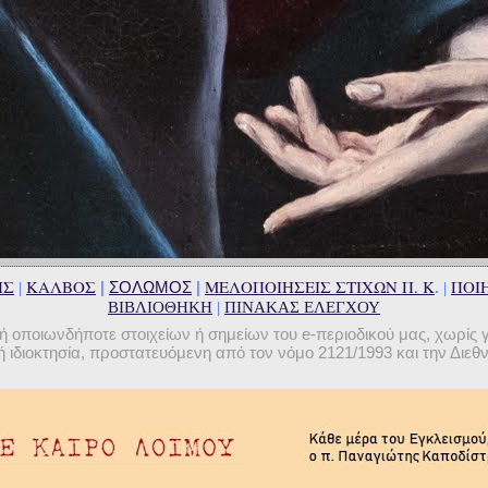
ΗΣ
ΚΑΛΒΟΣ
ΜΕΛΟΠΟΙΗΣΕΙΣ ΣΤΙΧΩΝ Π. Κ
ΠΟΙΗ
|
ΣΟΛΩΜΟΣ
|
|
. |
ΒΙΒΛΙΟΘΗΚΗ
|
ΠΙΝΑΚΑΣ ΕΛΕΓΧΟΥ
οποιωνδήποτε στοιχείων ή σημείων του e-περιοδικού μας, χωρίς 
 ιδιοκτησία, προστατευόμενη από τον νόμο 2121/1993 και την Διε