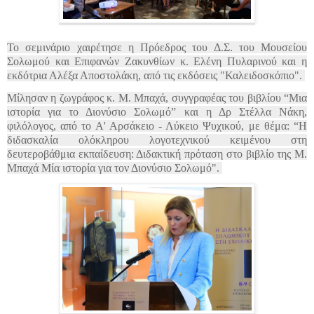
Το σεμινάριο χαιρέτησε η Πρόεδρος του Δ.Σ. του Μουσείου
Σολωμού και Επιφανών Ζακυνθίων κ. Ελένη Πυλαρινού και η
εκδότρια Αλέξα Αποστολάκη, από τις εκδόσεις "Καλειδοσκόπιο".
Μίλησαν η ζωγράφος κ. Μ. Μπαχά, συγγραφέας του βιβλίου “Μια
ιστορία για το Διονύσιο Σολωμό” και η Δρ Στέλλα Νάκη,
φιλόλογος, από το Α' Αρσάκειο - Λύκειο Ψυχικού, με θέμα: “Η
διδασκαλία ολόκληρου λογοτεχνικού κειμένου στη
δευτεροβάθμια εκπαίδευση: Διδακτική πρόταση στο βιβλίο της Μ.
Μπαχά Μία ιστορία για τον Διονύσιο Σολωμό".