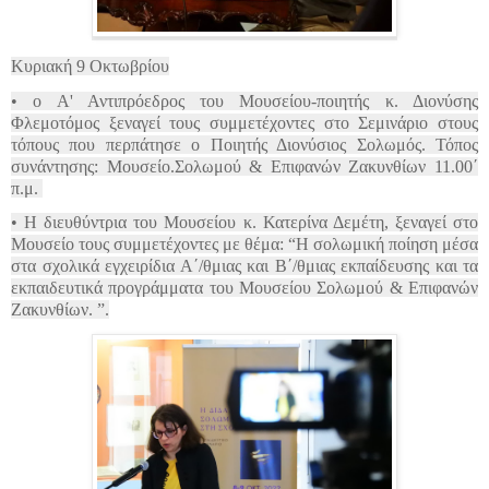
Κυριακή 9 Οκτωβρίου
• ο Α' Αντιπρόεδρος του Μουσείου-ποιητής κ. Διονύσης
Φλεμοτόμος ξεναγεί τους συμμετέχοντες στο Σεμινάριο στους
τόπους που περπάτησε ο Ποιητής Διονύσιος Σολωμός. Τόπος
συνάντησης: Μουσείο.Σολωμού & Επιφανών Ζακυνθίων 11.00΄
π.μ.
• Η διευθύντρια του Μουσείου κ. Κατερίνα Δεμέτη, ξεναγεί στο
Μουσείο τους συμμετέχοντες με θέμα: “Η σολωμική ποίηση μέσα
στα σχολικά εγχειρίδια Α΄/θμιας και Β΄/θμιας εκπαίδευσης και τα
εκπαιδευτικά προγράμματα του Μουσείου Σολωμού & Επιφανών
Ζακυνθίων. ”.