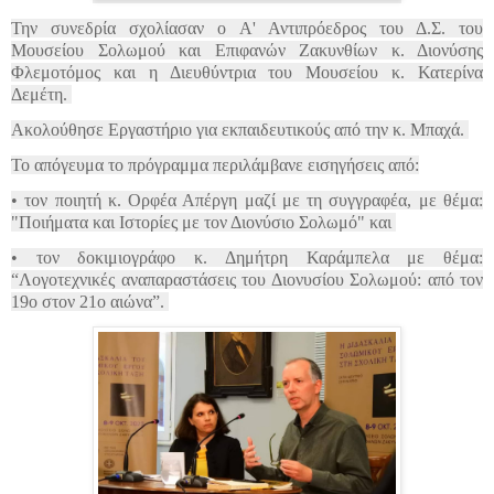
Την συνεδρία σχολίασαν ο Α' Αντιπρόεδρος του Δ.Σ. του
Μουσείου Σολωμού και Επιφανών Ζακυνθίων κ. Διονύσης
Φλεμοτόμος και η Διευθύντρια του Μουσείου κ. Κατερίνα
Δεμέτη.
Ακολούθησε Εργαστήριο για εκπαιδευτικούς από την κ. Μπαχά.
Το απόγευμα το πρόγραμμα περιλάμβανε εισηγήσεις από:
• τον ποιητή κ. Ορφέα Απέργη μαζί με τη συγγραφέα, με θέμα:
"Ποιήματα και Ιστορίες με τον Διονύσιο Σολωμό" και
• τον δοκιμιογράφο κ. Δημήτρη Καράμπελα με θέμα:
“Λογοτεχνικές αναπαραστάσεις του Διονυσίου Σολωμού: από τον
19ο στον 21ο αιώνα”.