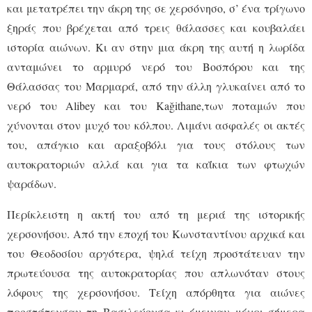
και μετατρέπει την άκρη της σε χερσόνησο, σ’ ένα τρίγωνο
ξηράς που βρέχεται από τρεις θάλασσες και κουβαλάει
ιστορία αιώνων. Κι αν στην μια άκρη της αυτή η λωρίδα
ανταμώνει το αρμυρό νερό του Βοσπόρου και της
Θάλασσας του Μαρμαρά, από την άλλη γλυκαίνει από το
νερό του Alibey και του Kağithane,των ποταμών που
χύνονται στον μυχό του κόλπου. Λιμάνι ασφαλές οι ακτές
του, απάγκιο και αραξοβόλι για τους στόλους των
αυτοκρατοριών αλλά και για τα καΐκια των φτωχών
ψαράδων.
Περίκλειστη η ακτή του από τη μεριά της ιστορικής
χερσονήσου. Από την εποχή του Κωνσταντίνου αρχικά και
του Θεοδοσίου αργότερα, ψηλά τείχη προστάτευαν την
πρωτεύουσα της αυτοκρατορίας που απλωνόταν στους
λόφους της χερσονήσου. Τείχη απόρθητα για αιώνες
προστάτευσαν τη Βασιλεύουσα κι έμειναν μέχρι σήμερα