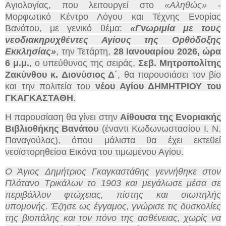
Αγιολογίας, που λειτουργεί στο
«Αληθώς»
-
Μορφωτικό Κέντρο Λόγου και Τέχνης Ενορίας
Βανάτου, με γενικό θέμα:
«Γνωριμία με τους
νεοδιακηρυχθέντες Αγίους της Ορθόδοξης
Εκκλησίας»
, την Τετάρτη,
28 Ιανουαρίου 2026
, ώρα
6 μ.μ.
, ο υπεύθυνος της σειράς,
Σεβ. Μητροπολίτης
Ζακύνθου κ. Διονύσιος Δ΄
, θα παρουσιάσει τον βίο
και την πολιτεία του
νέου Αγίου ΔΗΜΗΤΡΙΟΥ του
ΓΚΑΓΚΑΣΤΑΘΗ
.
Η παρουσίαση θα γίνει στην
Αίθουσα της Ενοριακής
Βιβλιοθήκης Βανάτου
(έναντι Κωδωνωστασίου Ι. Ν.
Παναγούλας), όπου μάλιστα θα έχει εκτεθεί
νεοϊστορηθείσα Εικόνα του τιμωμένου Αγίου.
Ο
Άγιος Δημήτριος Γκαγκαστάθης
γεννήθηκε στον
Πλάτανο Τρικάλων το 1903 και μεγάλωσε μέσα σε
περιβάλλον φτώχειας, πίστης και σιωπηλής
υπομονής. Έζησε ως έγγαμος, γνώρισε τις δυσκολίες
της βιοπάλης και τον πόνο της ασθένειας, χωρίς να