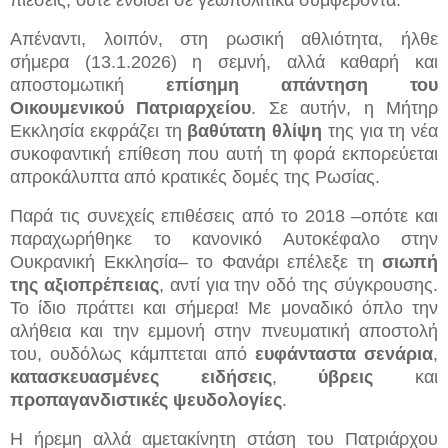
πιέσεις, ούτε ενδίδει σε γεωπολιτικά συμφέροντα.
Απέναντι, λοιπόν, στη ρωσική αθλιότητα, ήλθε
σήμερα (13.1.2026) η σεμνή, αλλά καθαρή και
αποστομωτική
επίσημη απάντηση του
Οικουμενικού Πατριαρχείου
. Σε αυτήν, η Μήτηρ
Εκκλησία εκφράζει τη
βαθύτατη θλίψη
της για τη νέα
συκοφαντική επίθεση που αυτή τη φορά εκπορεύεται
απροκάλυπτα από κρατικές δομές της Ρωσίας.
Παρά τις συνεχείς επιθέσεις από το 2018 –οπότε και
παραχωρήθηκε το κανονικό Αυτοκέφαλο στην
Ουκρανική Εκκλησία– το Φανάρι επέλεξε τη
σιωπή
της αξιοπρέπειας
, αντί για την οδό της σύγκρουσης.
Το ίδιο πράττει και σήμερα! Με μοναδικό όπλο την
αλήθεια και την εμμονή στην πνευματική αποστολή
του, ουδόλως κάμπτεται από
ευφάνταστα σενάρια
,
κατασκευασμένες ειδήσεις
,
ύβρεις
και
προπαγανδιστικές ψευδολογίες
.
Η ήρεμη αλλά αμετακίνητη στάση του Πατριάρχου