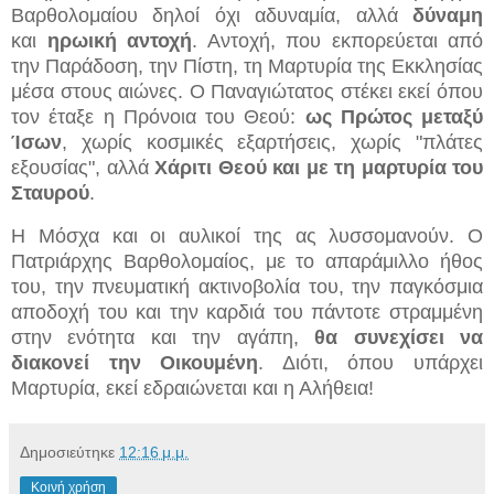
Βαρθολομαίου δηλοί όχι αδυναμία, αλλά
δύναμη
και
ηρωική αντοχή
. Αντοχή, που εκπορεύεται από
την Παράδοση, την Πίστη, τη Μαρτυρία της Εκκλησίας
μέσα στους αιώνες. Ο Παναγιώτατος στέκει εκεί όπου
τον έταξε η Πρόνοια του Θεού:
ως Πρώτος μεταξύ
Ίσων
, χωρίς κοσμικές εξαρτήσεις, χωρίς "πλάτες
εξουσίας", αλλά
Χάριτι Θεού
και με τη μαρτυρία του
Σταυρού
.
Η Μόσχα και οι αυλικοί της ας λυσσομανούν. Ο
Πατριάρχης Βαρθολομαίος, με το απαράμιλλο ήθος
του, την πνευματική ακτινοβολία του, την παγκόσμια
αποδοχή του και την καρδιά του πάντοτε στραμμένη
στην ενότητα και την αγάπη,
θα συνεχίσει να
διακονεί
την Οικουμένη
. Διότι, ό
που υπάρχει
Μαρτυρία, εκεί εδραιώνεται και η Αλήθεια!
Δημοσιεύτηκε
12:16 μ.μ.
Κοινή χρήση