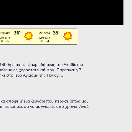
η 1400ή επετείω ψαλμωδήσεως του Ακαθίστου
θολομαίος χοροστατεί σήμερα, Παρασκευή 7
κε στο Ιερό Αγίασμα της Παναγί...
α απόψε μ’ ένα ζευγάρι που πέρασε δίπλα μου
ι με κοίταξε σα να με γνώριζε από χρόνια. Αναζ...