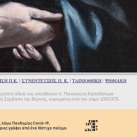
ΣΗ Π.Κ.
ΣΥΝΕΝΤΕΥΞΕΙΣ Π. Κ.
ΤΑΙΝΙΟΘΗΚΗ
|
|
|
ΨΗΦΙΑΚΗ
γραπτή άδεια του υπεύθυνου π. Παναγιώτη Καποδίστρια
θνή Σύμβαση της Βέρνης, κυρωμένη από τον νόμο 100/1975.