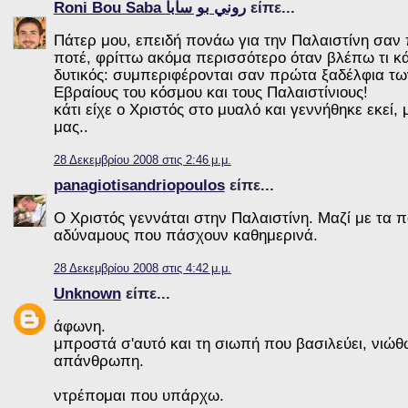
Roni Bou Saba روني بو سابا
είπε...
Πάτερ μου, επειδή πονάω για την Παλαιστίνη σαν
ποτέ, φρίττω ακόμα περισσότερο όταν βλέπω τι κά
δυτικός: συμπεριφέρονται σαν πρώτα ξαδέλφια των
Εβραίους του κόσμου και τους Παλαιστίνιους!
κάτι είχε ο Χριστός στο μυαλό και γεννήθηκε εκεί
μας..
28 Δεκεμβρίου 2008 στις 2:46 μ.μ.
panagiotisandriopoulos
είπε...
Ο Χριστός γεννάται στην Παλαιστίνη. Μαζί με τα π
αδύναμους που πάσχουν καθημερινά.
28 Δεκεμβρίου 2008 στις 4:42 μ.μ.
Unknown
είπε...
άφωνη.
μπροστά σ'αυτό και τη σιωπή που βασιλεύει, νιώθ
απάνθρωπη.
ντρέπομαι που υπάρχω.