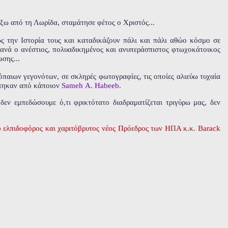
έξω από τη Λωρίδα, σταμάτησε φέτος ο Χριστός...
ώς την Ιστορία τους και καταδικάζουν πάλι και πάλι αθώο κόσμο σε
ξανά ο ανέστιος, πολυαδικημένος και ανυπεράσπιστος φτωχοκάτοικος
ωσης...
παιων γεγονότων, σε σκληρές φωτογραφίες, τις οποίες αλιεύω τυχαία
ήχτηκαν από κάποιον
Sameh Α. Habeeb
.
δεν εμπεδώσουμε ό,τι φρικτότατο διαδραματίζεται τριγύρω μας, δεν
 ο ελπιδοφόρος και χαριτόβρυτος νέος Πρόεδρος των ΗΠΑ κ.κ. Barack