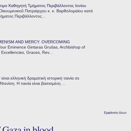
τιμο Καθηγητή Τμήματος Περιβάλλοντος Ιονίου
 Οἰκουμενικοῦ Πατριάρχου κ. κ. Βαρθολομαίου κατά
μήματος Περιβάλλοντος...
MENISM AND MERCY: OVERCOMING
our Eminence Gintaras Grušas, Archbishop of
 Excellencies, Graces, Rev...
ίναι ελληνική δραματική ιστορική ταινία σε
ενίση. Η ταινία είναι βασισμένη ...
Εμφάνιση όλων
Gaza in blood