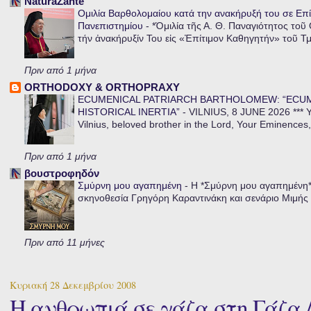
NaturaZante
Ομιλία Βαρθολομαίου κατά την ανακήρυξή του σε Επί
Πανεπιστημίου
-
*Ὁμιλία τῆς Α. Θ. Παναγιότητος τοῦ
τήν ἀνακήρυξίν Του εἰς «Ἐπίτιμον Καθηγητήν» τοῦ Τ
Πριν από 1 μήνα
ORTHODOXY & ORTHOPRAXY
ECUMENICAL PATRIARCH BARTHOLOMEW: “ECU
HISTORICAL INERTIA”
-
VILNIUS, 8 JUNE 2026 *** Y
Vilnius, beloved brother in the Lord, Your Eminences,
Πριν από 1 μήνα
βουστροφηδόν
Σμύρνη μου αγαπημένη
-
Η *Σμύρνη μου αγαπημένη* ε
σκηνοθεσία Γρηγόρη Καραντινάκη και σενάριο Μιμής Ντ
Πριν από 11 μήνες
Κυριακή 28 Δεκεμβρίου 2008
Η ανθρωπιά σε γάζα στη Γάζα / 