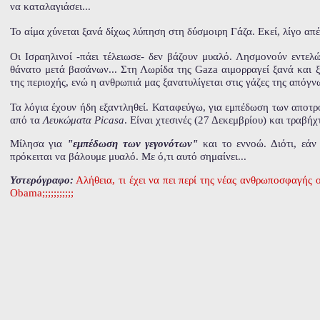
να καταλαγιάσει...
Το αίμα χύνεται ξανά δίχως λύπηση στη δύσμοιρη Γάζα. Εκεί, λίγο απ
Οι Ισραηλινοί -πάει τέλειωσε- δεν βάζουν μυαλό. Λησμονούν εντελ
θάνατο μετά βασάνων... Στη Λωρίδα της Gaza αιμορραγεί ξανά και 
της περιοχής, ενώ η ανθρωπιά μας ξανατυλίγεται στις γάζες της απόγν
Τα λόγια έχουν ήδη εξαντληθεί. Καταφεύγω, για εμπέδωση των αποτρό
από τα
Λευκώματα Picasa
. Είναι χτεσινές (27 Δεκεμβρίου) και τραβ
Μίλησα για
"εμπέδωση των γεγονότων"
και το εννοώ. Διότι, εάν 
πρόκειται να βάλουμε μυαλό. Με ό,τι αυτό σημαίνει...
Υστερόγραφο:
Αλήθεια, τι έχει να πει περί της νέας ανθρωποσφαγής
Obama;;;;;;;;;;;