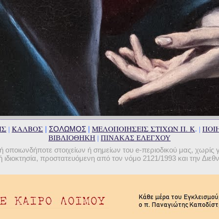
ΗΣ
ΚΑΛΒΟΣ
ΜΕΛΟΠΟΙΗΣΕΙΣ ΣΤΙΧΩΝ Π. Κ
ΠΟΙΗ
|
ΣΟΛΩΜΟΣ
|
|
. |
ΒΙΒΛΙΟΘΗΚΗ
|
ΠΙΝΑΚΑΣ ΕΛΕΓΧΟΥ
οποιωνδήποτε στοιχείων ή σημείων του e-περιοδικού μας, χωρίς 
 ιδιοκτησία, προστατευόμενη από τον νόμο 2121/1993 και την Διε