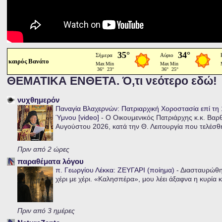
καιρός Βανάτο
ΘΕΜΑΤΙΚΑ ΕΝΘΕΤΑ. Ό,τι νεότερο εδώ!
νυχθημερόν
Παναγία Βλαχερνών: Πατριαρχική Χοροστασία επί τ
Ύμνου [video]
-
Ο Οικουμενικός Πατριάρχης κ.κ. Βαρ
Αυγούστου 2026, κατά την Θ. Λειτουργία που τελέσθη
Πριν από 2 ώρες
παραθέματα λόγου
π. Γεωργίου Λέκκα: ΖΕΥΓΑΡΙ (ποίημα)
-
Διασταυρώθηκ
χέρι με χέρι. «Καλησπέρα», μου λέει άξαφνα η κυρία κα
Πριν από 3 ημέρες