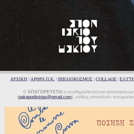
COLLAGE
ΕΛΥΤ
ΑΡΧΙΚΗ
|
ΑΡΘΡΑ Π.Κ.
|
ΒΙΒΛΙΟΚΟΣΜΟΣ
|
|
©
ΑΠΑΓΟΡΕΥΕΤΑΙ
η αναδημοσίευση και αναπαραγωγή 
(
pakapodistrias@gmail.com
), καθώς αποτελούν πνευματική