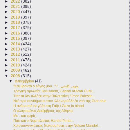
►
2022
(382)
►
2021
(395)
►
2020
(447)
►
2019
(397)
►
2018
(375)
►
2017
(379)
►
2016
(388)
►
2015
(397)
►
2014
(434)
►
2013
(427)
►
2012
(512)
►
2011
(478)
►
2010
(424)
►
2009
(462)
▼
2008
(315)
▼
Δεκεμβρίου
(41)
"Και βροντά ο λόγος μου..." / ...وتهدر كلمتي
Τραγική ειρωνεία: Jerusalem, Capital of Arab Cultu...
Τίποτα δεν αλλάζει στην Παλαιστίνη / Poor Palestin...
Νεότερα συνθήματα στον ελληνορθόδοξο ναό της Grenoble
Η ανθρωπιά σε γάζα στη Γάζα / Gaza in blood
Ο φλογισμένος Δεκέμβριος της Αθήνας
Με... και χωρίς...
Πάει και ο Νομπελίστας Harold Pinter...
Χριστουγεννιάτικες διακοσμήσεις στην Nelson Mandel...