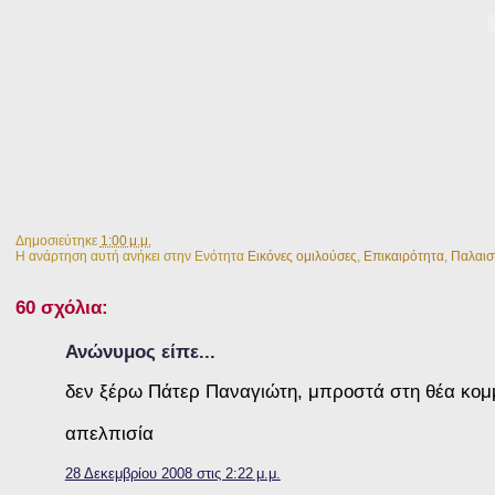
Δημοσιεύτηκε
1:00 μ.μ.
Η ανάρτηση αυτή ανήκει στην Ενότητα
Εικόνες ομιλούσες
,
Επικαιρότητα
,
Παλαισ
60 σχόλια:
Ανώνυμος είπε...
δεν ξέρω Πάτερ Παναγιώτη, μπροστά στη θέα κομμα
απελπισία
28 Δεκεμβρίου 2008 στις 2:22 μ.μ.