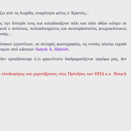
έξω από τη Λωρίδα, σταμάτησε φέτος ο Χριστός...
ώς την Ιστορία τους και καταδικάζουν πάλι και πάλι αθώο κόσμο σε
ξανά ο ανέστιος, πολυαδικημένος και ανυπεράσπιστος φτωχοκάτοικος
ωσης...
παιων γεγονότων, σε σκληρές φωτογραφίες, τις οποίες αλιεύω τυχαία
ήχτηκαν από κάποιον
Sameh Α. Habeeb
.
δεν εμπεδώσουμε ό,τι φρικτότατο διαδραματίζεται τριγύρω μας, δεν
 ο ελπιδοφόρος και χαριτόβρυτος νέος Πρόεδρος των ΗΠΑ κ.κ. Barack