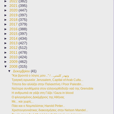
►
2022
(382)
►
2021
(395)
►
2020
(447)
►
2019
(397)
►
2018
(375)
►
2017
(379)
►
2016
(388)
►
2015
(397)
►
2014
(434)
►
2013
(427)
►
2012
(512)
►
2011
(478)
►
2010
(424)
►
2009
(462)
▼
2008
(315)
▼
Δεκεμβρίου
(41)
"Και βροντά ο λόγος μου..." / ...وتهدر كلمتي
Τραγική ειρωνεία: Jerusalem, Capital of Arab Cultu...
Τίποτα δεν αλλάζει στην Παλαιστίνη / Poor Palestin...
Νεότερα συνθήματα στον ελληνορθόδοξο ναό της Grenoble
Η ανθρωπιά σε γάζα στη Γάζα / Gaza in blood
Ο φλογισμένος Δεκέμβριος της Αθήνας
Με... και χωρίς...
Πάει και ο Νομπελίστας Harold Pinter...
Χριστουγεννιάτικες διακοσμήσεις στην Nelson Mandel...