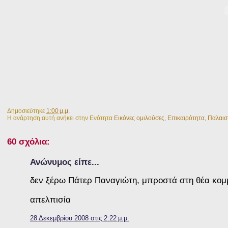
Δημοσιεύτηκε
1:00 μ.μ.
Η ανάρτηση αυτή ανήκει στην Ενότητα
Εικόνες ομιλούσες
,
Επικαιρότητα
,
Παλαισ
60 σχόλια:
Ανώνυμος είπε...
δεν ξέρω Πάτερ Παναγιώτη, μπροστά στη θέα κομμα
απελπισία
28 Δεκεμβρίου 2008 στις 2:22 μ.μ.