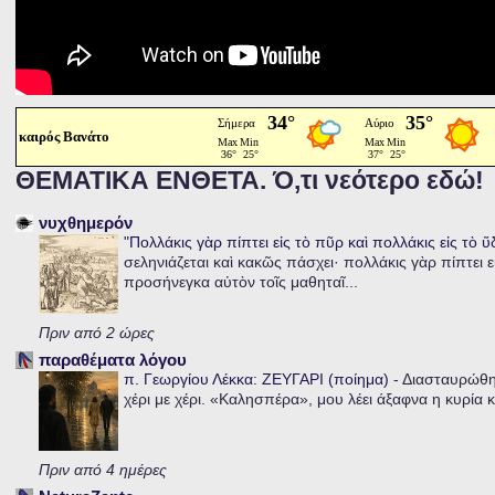
καιρός Βανάτο
ΘΕΜΑΤΙΚΑ ΕΝΘΕΤΑ. Ό,τι νεότερο εδώ!
νυχθημερόν
"Πολλάκις γὰρ πίπτει εἰς τὸ πῦρ καὶ πολλάκις εἰς τὸ 
σεληνιάζεται καὶ κακῶς πάσχει· πολλάκις γὰρ πίπτει ε
προσήνεγκα αὐτὸν τοῖς μαθηταῖ...
Πριν από 2 ώρες
παραθέματα λόγου
π. Γεωργίου Λέκκα: ΖΕΥΓΑΡΙ (ποίημα)
-
Διασταυρώθηκ
χέρι με χέρι. «Καλησπέρα», μου λέει άξαφνα η κυρία κα
Πριν από 4 ημέρες