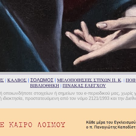
ΗΣ
ΚΑΛΒΟΣ
ΜΕΛΟΠΟΙΗΣΕΙΣ ΣΤΙΧΩΝ Π. Κ
ΠΟΙΗ
|
ΣΟΛΩΜΟΣ
|
|
. |
ΒΙΒΛΙΟΘΗΚΗ
|
ΠΙΝΑΚΑΣ ΕΛΕΓΧΟΥ
οποιωνδήποτε στοιχείων ή σημείων του e-περιοδικού μας, χωρίς 
 ιδιοκτησία, προστατευόμενη από τον νόμο 2121/1993 και την Διε