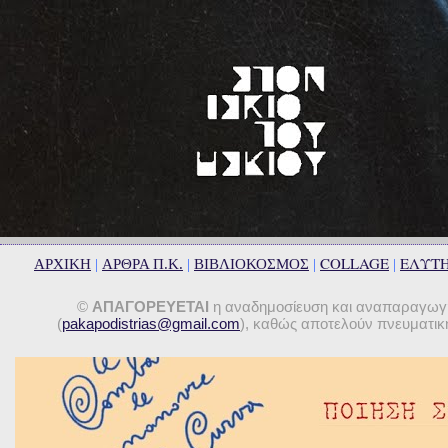
COLLAGE
ΕΛΥΤ
ΑΡΧΙΚΗ
|
ΑΡΘΡΑ Π.Κ.
|
ΒΙΒΛΙΟΚΟΣΜΟΣ
|
|
©
ΑΠΑΓΟΡΕΥΕΤΑΙ
η αναδημοσίευση και αναπαραγωγή 
(
pakapodistrias@gmail.com
), καθώς αποτελούν πνευματική