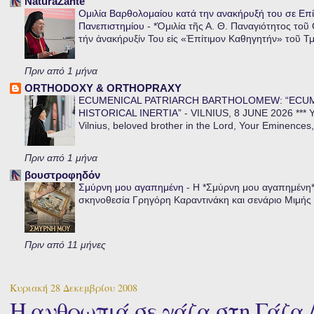
NaturaZante
Ομιλία Βαρθολομαίου κατά την ανακήρυξή του σε Επί
Πανεπιστημίου
-
*Ὁμιλία τῆς Α. Θ. Παναγιότητος τοῦ
τήν ἀνακήρυξίν Του εἰς «Ἐπίτιμον Καθηγητήν» τοῦ Τ
Πριν από 1 μήνα
ORTHODOXY & ORTHOPRAXY
ECUMENICAL PATRIARCH BARTHOLOMEW: “ECU
HISTORICAL INERTIA”
-
VILNIUS, 8 JUNE 2026 *** Y
Vilnius, beloved brother in the Lord, Your Eminences,
Πριν από 1 μήνα
βουστροφηδόν
Σμύρνη μου αγαπημένη
-
Η *Σμύρνη μου αγαπημένη* ε
σκηνοθεσία Γρηγόρη Καραντινάκη και σενάριο Μιμής Ντ
Πριν από 11 μήνες
Κυριακή 28 Δεκεμβρίου 2008
Η ανθρωπιά σε γάζα στη Γάζα / 