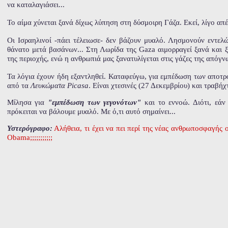
να καταλαγιάσει...
Το αίμα χύνεται ξανά δίχως λύπηση στη δύσμοιρη Γάζα. Εκεί, λίγο απ
Οι Ισραηλινοί -πάει τέλειωσε- δεν βάζουν μυαλό. Λησμονούν εντελ
θάνατο μετά βασάνων... Στη Λωρίδα της Gaza αιμορραγεί ξανά και 
της περιοχής, ενώ η ανθρωπιά μας ξανατυλίγεται στις γάζες της απόγν
Τα λόγια έχουν ήδη εξαντληθεί. Καταφεύγω, για εμπέδωση των αποτρό
από τα
Λευκώματα Picasa
. Είναι χτεσινές (27 Δεκεμβρίου) και τραβ
Μίλησα για
"εμπέδωση των γεγονότων"
και το εννοώ. Διότι, εάν 
πρόκειται να βάλουμε μυαλό. Με ό,τι αυτό σημαίνει...
Υστερόγραφο:
Αλήθεια, τι έχει να πει περί της νέας ανθρωποσφαγής
Obama;;;;;;;;;;;