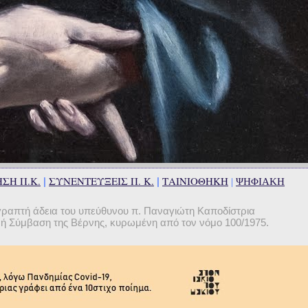
ΣΗ Π.Κ.
ΣΥΝΕΝΤΕΥΞΕΙΣ Π. Κ.
ΤΑΙΝΙΟΘΗΚΗ
|
|
|
ΨΗΦΙΑΚΗ
γραπτή άδεια του υπεύθυνου π. Παναγιώτη Καποδίστρια
θνή Σύμβαση της Βέρνης, κυρωμένη από τον νόμο 100/1975.