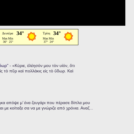
ὕδωρ"
-
«Κύριε, ἐλέησόν μου τὸν υἱόν, ὅτι
ἰς τὸ πῦρ καὶ πολλάκις εἰς τὸ ὕδωρ. Καὶ
α απόψε μ’ ένα ζευγάρι που πέρασε δίπλα μου
ι με κοίταξε σα να με γνώριζε από χρόνια. Αναζ...