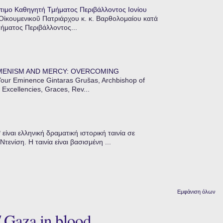
τιμο Καθηγητή Τμήματος Περιβάλλοντος Ιονίου
 Οἰκουμενικοῦ Πατριάρχου κ. κ. Βαρθολομαίου κατά
μήματος Περιβάλλοντος...
MENISM AND MERCY: OVERCOMING
our Eminence Gintaras Grušas, Archbishop of
 Excellencies, Graces, Rev...
ίναι ελληνική δραματική ιστορική ταινία σε
ενίση. Η ταινία είναι βασισμένη ...
Εμφάνιση όλων
Gaza in blood