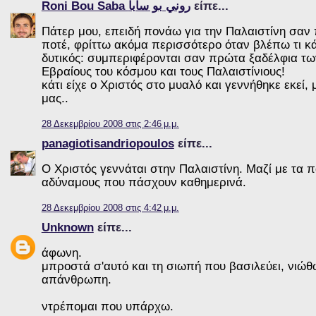
Roni Bou Saba روني بو سابا
είπε...
Πάτερ μου, επειδή πονάω για την Παλαιστίνη σαν
ποτέ, φρίττω ακόμα περισσότερο όταν βλέπω τι κά
δυτικός: συμπεριφέρονται σαν πρώτα ξαδέλφια των
Εβραίους του κόσμου και τους Παλαιστίνιους!
κάτι είχε ο Χριστός στο μυαλό και γεννήθηκε εκεί
μας..
28 Δεκεμβρίου 2008 στις 2:46 μ.μ.
panagiotisandriopoulos
είπε...
Ο Χριστός γεννάται στην Παλαιστίνη. Μαζί με τα π
αδύναμους που πάσχουν καθημερινά.
28 Δεκεμβρίου 2008 στις 4:42 μ.μ.
Unknown
είπε...
άφωνη.
μπροστά σ'αυτό και τη σιωπή που βασιλεύει, νιώθ
απάνθρωπη.
ντρέπομαι που υπάρχω.