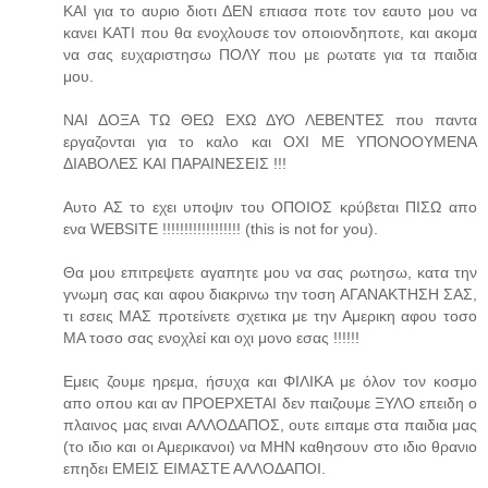
ΚΑΙ για το αυριο διοτι ΔΕΝ επιασα ποτε τον εαυτο μου να
κανει ΚΑΤΙ που θα ενοχλουσε τον οποιονδηποτε, και ακομα
να σας ευχαριστησω ΠΟΛΥ που με ρωτατε για τα παιδια
μου.
ΝΑΙ ΔΟΞΑ ΤΩ ΘΕΩ ΕΧΩ ΔΥΟ ΛΕΒΕΝΤΕΣ που παντα
εργαζονται για το καλο και ΟΧΙ ΜΕ ΥΠΟΝΟΟΥΜΕΝΑ
ΔΙΑΒΟΛΕΣ ΚΑΙ ΠΑΡΑΙΝΕΣΕΙΣ !!!
Αυτο ΑΣ το εχει υποψιν του ΟΠΟΙΟΣ κρύβεται ΠΙΣΩ απο
ενα WEBSITE !!!!!!!!!!!!!!!!!! (this is not for you).
Θα μου επιτρεψετε αγαπητε μου να σας ρωτησω, κατα την
γνωμη σας και αφου διακρινω την τοση ΑΓΑΝΑΚΤΗΣΗ ΣΑΣ,
τι εσεις ΜΑΣ προτείνετε σχετικα με την Αμερικη αφου τοσο
ΜΑ τοσο σας ενοχλεί και οχι μονο εσας !!!!!!
Εμεις ζουμε ηρεμα, ήσυχα και ΦΙΛΙΚΑ με όλον τον κοσμο
απο οπου και αν ΠΡΟΕΡΧΕΤΑΙ δεν παιζουμε ΞΥΛΟ επειδη ο
πλαινος μας ειναι ΑΛΛΟΔΑΠΟΣ, ουτε ειπαμε στα παιδια μας
(το ιδιο και οι Αμερικανοι) να ΜΗΝ καθησουν στο ιδιο θρανιο
επηδει ΕΜΕΙΣ ΕΙΜΑΣΤΕ ΑΛΛΟΔΑΠΟΙ.