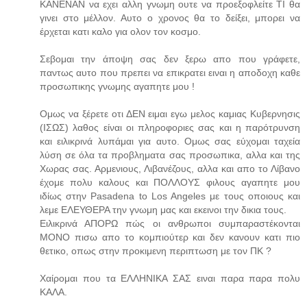
ΚΑΝΕΝΑΝ να εχει αλλη γνωμη ουτε να προεξοφλείτε ΤΙ θα
γινει στο μέλλον. Αυτο ο χρονος θα το δείξει, μπορει να
έρχεται κατι καλο για ολον τον κοσμο.
Σεβομαι την άποψη σας δεν ξερω απο που γράφετε,
παντως αυτο που πρεπει να επικρατει ειναι η αποδοχη καθε
προσωπικης γνωμης αγαπητε μου !
Ομως να ξέρετε οτι ΔΕΝ ειμαι εγω μελος καμιας Κυβερνησις
(ΙΣΩΣ) λαθος είναι οι πληροφοριες σας και η παρότρυνση
και ειλικρινά λυπάμαι για αυτο. Ομως σας εύχομαι ταχεία
λύση σε όλα τα προβληματα σας προσωπικα, αλλα και της
Χωρας σας. Αρμενιους, Λιβανέζους, αλλα και απο το Λίβανο
έχομε πολυ καλους και ΠΟΛΛΟΥΣ φιλους αγαπητε μου
ιδίως στην Pasadena to Los Angeles με τους οποιους και
λεμε ΕΛΕΥΘΕΡΑ την γνωμη μας και εκεινοι την δικια τους.
Ειλικρινά ΑΠΟΡΩ πώς οι ανθρωποι συμπαραστέκονται
ΜΟΝΟ πισω απο το κομπιούτερ και δεν κανουν κατι πιο
θετικο, οπως στην προκιμενη περιπτωση με τον ΠΚ ?
Χαίρομαι που τα ΕΛΛΗΝΙΚΑ ΣΑΣ ειναι παρα παρα πολυ
ΚΑΛΑ.