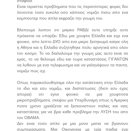
σταφιδα.
Ειναι τεραστια προβληματα που τις περισσοτερες φορες δεν
λύνονται τοσο ευκολα οσο κάποιος νομιζει πισω απο ενα
κομπιουτερ που απλα εκφραζει την γνωμη του.
Βλεπουμε λοιπον οτι μαγικο ΡΑΒΔΙ ουτε υπηρξε ουτε
πρόκειται να υπαρξει. Εδω μια χουφτα Ελλαδα και ειχε ενα
φονικο, απο λεπτο ΔΥΟ απο ενα μικρο ξεσηκωμό καηκε ολη
η Αθηνα και η Ελλαδα συζητηθηκε πολυ αρνητικά απο ολον
τον κοσμο. Το να διαλαλουμε την γνωμη μας αυτο ειναι σε
εμας, το να θελουμε εδω και τωρα καταστάσεις ΓΙΓΑΝΤΩΝ
να λυθουν με ενα τηλεφωνημα και να γαληνέψουν τα παντα,
νομιζω πως οχι.
Οπως παρακολουθησαμε ολοι την κατάσταση στην Ελλαδα
το ιδιο και εσυ νομιζω, και διαπίστωσες (διοτι εσυ εχεις
απορια) οτι εγινε φονικο σε μια χουφτιτσα
μικροπροβληματα, σκεψου μια Υπερδυναμη οπως η Αμερικη
ποσο χρονο χρειάζεται να ξεσκονιστουν παλιες και νεες
καταστάσεις για να βρει καθε προβλημα την ΛΥΣΗ του απο
τον ΟΒΑΜΑ.
Δεν ειναι τοσο απλο με μια μονο ματια να βγαινουν
συμπερασματα. Μια Οικογενεια με τρία παιδια εχει