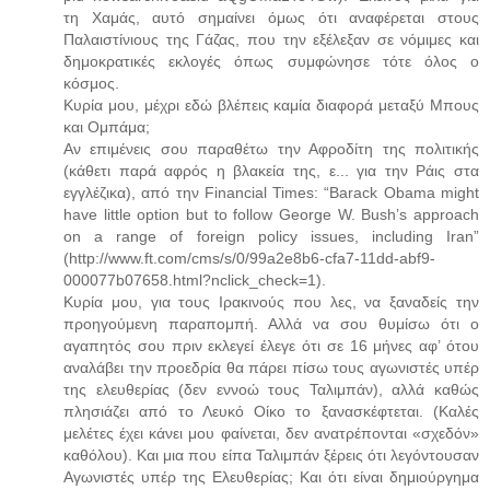
τη Χαμάς, αυτό σημαίνει όμως ότι αναφέρεται στους
Παλαιστίνιους της Γάζας, που την εξέλεξαν σε νόμιμες και
δημοκρατικές εκλογές όπως συμφώνησε τότε όλος ο
κόσμος.
Κυρία μου, μέχρι εδώ βλέπεις καμία διαφορά μεταξύ Μπους
και Ομπάμα;
Αν επιμένεις σου παραθέτω την Αφροδίτη της πολιτικής
(κάθετι παρά αφρός η βλακεία της, ε... για την Ράις στα
εγγλέζικα), από την Financial Times: “Barack Obama might
have little option but to follow George W. Bush’s approach
on a range of foreign policy issues, including Iran”
(http://www.ft.com/cms/s/0/99a2e8b6-cfa7-11dd-abf9-
000077b07658.html?nclick_check=1).
Κυρία μου, για τους Ιρακινούς που λες, να ξαναδείς την
προηγούμενη παραπομπή. Αλλά να σου θυμίσω ότι ο
αγαπητός σου πριν εκλεγεί έλεγε ότι σε 16 μήνες αφ’ ότου
αναλάβει την προεδρία θα πάρει πίσω τους αγωνιστές υπέρ
της ελευθερίας (δεν εννοώ τους Ταλιμπάν), αλλά καθώς
πλησιάζει από το Λευκό Οίκο το ξανασκέφτεται. (Καλές
μελέτες έχει κάνει μου φαίνεται, δεν ανατρέπονται «σχεδόν»
καθόλου). Και μια που είπα Ταλιμπάν ξέρεις ότι λεγόντουσαν
Αγωνιστές υπέρ της Ελευθερίας; Και ότι είναι δημιούργημα