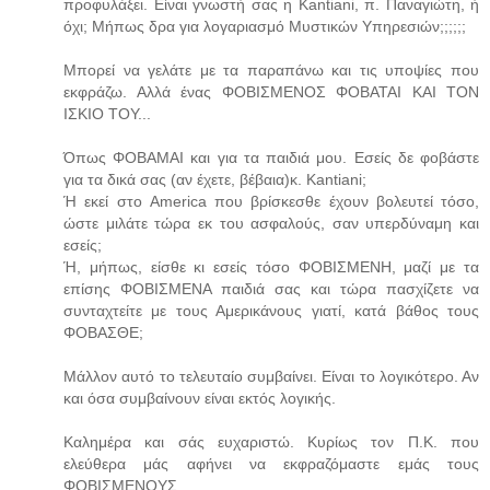
προφυλάξει. Είναι γνωστή σας η Kantiani, π. Παναγιώτη, ή
όχι; Μήπως δρα για λογαριασμό Μυστικών Υπηρεσιών;;;;;;
Μπορεί να γελάτε με τα παραπάνω και τις υποψίες που
εκφράζω. Αλλά ένας ΦΟΒΙΣΜΕΝΟΣ ΦΟΒΑΤΑΙ ΚΑΙ ΤΟΝ
ΙΣΚΙΟ ΤΟΥ...
Όπως ΦΟΒΑΜΑΙ και για τα παιδιά μου. Εσείς δε φοβάστε
για τα δικά σας (αν έχετε, βέβαια)κ. Kantiani;
Ή εκεί στο America που βρίσκεσθε έχουν βολευτεί τόσο,
ώστε μιλάτε τώρα εκ του ασφαλούς, σαν υπερδύναμη και
εσείς;
Ή, μήπως, είσθε κι εσείς τόσο ΦΟΒΙΣΜΕΝΗ, μαζί με τα
επίσης ΦΟΒΙΣΜΕΝΑ παιδιά σας και τώρα πασχίζετε να
συνταχτείτε με τους Αμερικάνους γιατί, κατά βάθος τους
ΦΟΒΑΣΘΕ;
Μάλλον αυτό το τελευταίο συμβαίνει. Είναι το λογικότερο. Αν
και όσα συμβαίνουν είναι εκτός λογικής.
Καλημέρα και σάς ευχαριστώ. Κυρίως τον Π.Κ. που
ελεύθερα μάς αφήνει να εκφραζόμαστε εμάς τους
ΦΟΒΙΣΜΕΝΟΥΣ.