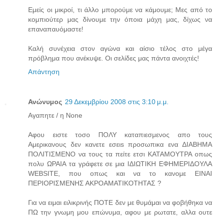
Εμείς οι μικροί, τι άλλο μπορούμε να κάμουμε; Μες από το
κομπιούτερ μας δίνουμε την όποια μάχη μας, δίχως να
επαναπαυόμαστε!
Καλή συνέχεια στον αγώνα και αίσιο τέλος στο μέγα
πρόβλημα που ανέκυψε. Οι σελίδες μας πάντα ανοιχτές!
Απάντηση
Ανώνυμος
29 Δεκεμβρίου 2008 στις 3:10 μ.μ.
Αγαπητε / η Νone
Αφου ειστε τοσο ΠΟΛΥ καταπιεσμενος απο τους
Αμερικανους δεν κανετε εσειs προσωπικα ενα ΔΙΑΒΗΜΑ
ΠΟΛΙΤΙΣΜΕΝΟ να τους τα πείτε ετσι ΚΑΤΑΜΟΥΤΡΑ οπως
πολυ ΩΡΑΙΑ τα γράφετε σε μια ΙΔΙΩΤΙΚΗ ΕΦΗΜΕΡΙΔΟΥΛΑ
WEBSITE, που οπως και να το κανομε ΕΙΝΑΙ
ΠΕΡΙΟΡΙΣΜΕΝΗΣ ΑΚΡΟΑΜΑΤΙΚΟΤΗΤΑΣ ?
Για να ειμαι ειλικρινής ΠΟΤΕ δεν με θυμάμαι να φοβήθηκα να
ΠΩ την γνωμη μου επώνυμα, αφου με ρωτατε, αλλα ουτε