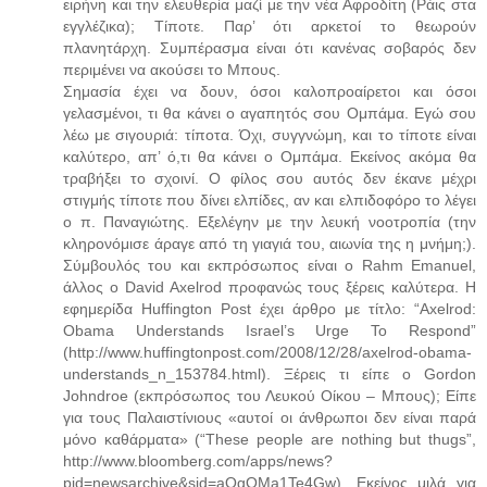
ειρήνη και την ελευθερία μαζί με την νέα Αφροδίτη (Ράις στα
εγγλέζικα); Τίποτε. Παρ’ ότι αρκετοί το θεωρούν
πλανητάρχη. Συμπέρασμα είναι ότι κανένας σοβαρός δεν
περιμένει να ακούσει το Μπους.
Σημασία έχει να δουν, όσοι καλοπροαίρετοι και όσοι
γελασμένοι, τι θα κάνει ο αγαπητός σου Ομπάμα. Εγώ σου
λέω με σιγουριά: τίποτα. Όχι, συγγνώμη, και το τίποτε είναι
καλύτερο, απ’ ό,τι θα κάνει ο Ομπάμα. Εκείνος ακόμα θα
τραβήξει το σχοινί. Ο φίλος σου αυτός δεν έκανε μέχρι
στιγμής τίποτε που δίνει ελπίδες, αν και ελπιδοφόρο το λέγει
ο π. Παναγιώτης. Εξελέγην με την λευκή νοοτροπία (την
κληρονόμισε άραγε από τη γιαγιά του, αιωνία της η μνήμη;).
Σύμβουλός του και εκπρόσωπος είναι ο Rahm Emanuel,
άλλος ο David Axelrod προφανώς τους ξέρεις καλύτερα. Η
εφημερίδα Huffington Post έχει άρθρο με τίτλο: “Axelrod:
Obama Understands Israel’s Urge To Respond”
(http://www.huffingtonpost.com/2008/12/28/axelrod-obama-
understands_n_153784.html). Ξέρεις τι είπε ο Gordon
Johndroe (εκπρόσωπος του Λευκού Οίκου – Μπους); Είπε
για τους Παλαιστίνιους «αυτοί οι άνθρωποι δεν είναι παρά
μόνο καθάρματα» (“These people are nothing but thugs”,
http://www.bloomberg.com/apps/news?
pid=newsarchive&sid=aQgOMa1Te4Gw). Εκείνος μιλά για