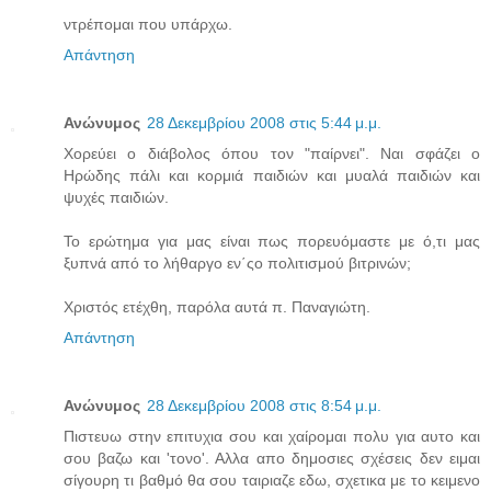
ντρέπομαι που υπάρχω.
Απάντηση
Ανώνυμος
28 Δεκεμβρίου 2008 στις 5:44 μ.μ.
Χορεύει ο διάβολος όπου τον "παίρνει". Ναι σφάζει ο
Ηρώδης πάλι και κορμιά παιδιών και μυαλά παιδιών και
ψυχές παιδιών.
Το ερώτημα για μας είναι πως πορευόμαστε με ό,τι μας
ξυπνά από το λήθαργο εν΄ςο πολιτισμού βιτρινών;
Χριστός ετέχθη, παρόλα αυτά π. Παναγιώτη.
Απάντηση
Ανώνυμος
28 Δεκεμβρίου 2008 στις 8:54 μ.μ.
Πιστευω στην επιτυχια σου και χαίρομαι πολυ για αυτο και
σου βαζω και 'τονο'. Αλλα απο δημοσιες σχέσεις δεν ειμαι
σίγουρη τι βαθμό θα σου ταιριαζε εδω, σχετικα με το κειμενο