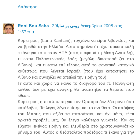
Απάντηση
29 Δεκεμβρίου 2008 στις
Roni Bou Saba روني بو سابا
1:57 π.μ.
Κυρία μου, (Lana Kantiani), τυγχάνει να είμαι λιβανέζος, και
να βρεθώ στην Ελλάδα. Αυτό σημαίνει ότι έχω αρκετά καλή
εικόνα για το τι εστιν ΗΠΑ (σε ό,τι αφορά τη Μέση Ανατολή),
τι εστιν Παλαιστινιακός λαός (μεγάλη διασπορά ζει στο
Λίβανο), και τι εστιν επί τέλους αυτό το φανατικό κατοχικό
καθεστώς που λέγεται Ισραήλ (που έχει κατακτήσει το
Λίβανο και συνεχίζει να απειλεί την ειρήνη του).
Γι’ αυτό και χωρίς να κάνω το δικηγόρο του π. Παναγιώτη
καθώς δεν με έχει ανάγκη, θα αναπτήξω τα θέματα που
έθεσες.
Κυρία μου, η διατύπωση για τον Ομπάμα δεν λέει μόνο όσα
κατάλαβες. Τα λέγει, λέγει επίσης και το αντίθετο. Οι απόψεις
του Μπους που αξίζει τα παπούτσια, και όχι μόνο, είναι
αρκετά προβλέψιμες, θα έλεγα καλύτερα γνωστές. Και ας
εύχεται εκείνος ειρήνη και ελευθερία στο χριστουγεννιάτικο
μήνυμά του. Αυτός ο θεόσταλτος πρόεδρος τι έκανε για την