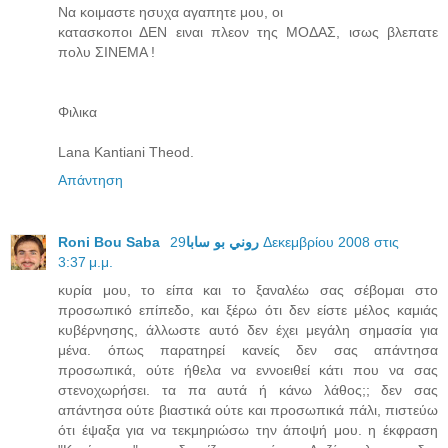
Να κοιμαστε ησυχα αγαπητε μου, οι
κατασκοποι ΔΕΝ ειναι πλεον της ΜΟΔΑΣ, ισως βλεπατε
πολυ ΣΙΝΕΜΑ !
Φιλικα
Lana Kantiani Theod.
Απάντηση
29 Δεκεμβρίου 2008 στις
Roni Bou Saba روني بو سابا
3:37 μ.μ.
κυρία μου, το είπα και το ξαναλέω σας σέβομαι στο
προσωπικό επίπεδο, και ξέρω ότι δεν είστε μέλος καμιάς
κυβέρνησης, άλλωστε αυτό δεν έχει μεγάλη σημασία για
μένα. όπως παρατηρεί κανείς δεν σας απάντησα
προσωπικά, ούτε ήθελα να εννοειθεί κάτι που να σας
στενοχωρήσει. τα πα αυτά ή κάνω λάθος;; δεν σας
απάντησα ούτε βιαστικά ούτε και προσωπικά πάλι, πιστεύω
ότι έψαξα για να τεκμηριώσω την άποψή μου. η έκφραση