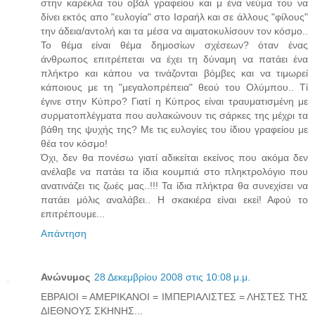
στην καρέκλα του οβάλ γραφείου και μ ένα νεύμα του να
δίνει εκτός απο "ευλογία" στο Ισραήλ και σε άλλους "φίλους"
την άδεια/αντολή και τα μέσα να αιματοκυλίσουν τον κόσμο..
Το θέμα είναι θέμα δημοσίων σχέσεων? όταν ένας
άνθρωπος επιτρέπεται να έχει τη δύναμη να πατάει ένα
πλήκτρο και κάπου να τινάζονται βόμβες και να τιμωρεί
κάποιους με τη "μεγαλοπρέπεια" θεού του Ολύμπου.. Τί
έγινε στην Κύπρο? Γιατί η Κύπρος είναι τραυματισμένη με
συρματοπλέγματα που αυλακώνουν τις σάρκες της μέχρι τα
βάθη της ψυχής της? Με τις ευλογίες του ίδιου γραφείου με
θέα τον κόσμο!
Όχι, δεν θα πονέσω γιατί αδικείται εκείνος που ακόμα δεν
ανέλαβε να πατάει τα ίδια κουμπιά στο πληκτρολόγιο που
ανατινάζει τις ζωές μας..!!! Τα ίδια πλήκτρα θα συνεχίσει να
πατάει μόλις αναλάβει.. Η σκακιέρα είναι εκεί! Αφού το
επιτρέπουμε...
Απάντηση
Ανώνυμος
28 Δεκεμβρίου 2008 στις 10:08 μ.μ.
ΕΒΡΑΙΟΙ = ΑΜΕΡΙΚΑΝΟΙ = ΙΜΠΕΡΙΑΛΙΣΤΕΣ = ΛΗΣΤΕΣ ΤΗΣ
ΔΙΕΘΝΟΥΣ ΣΚΗΝΗΣ...