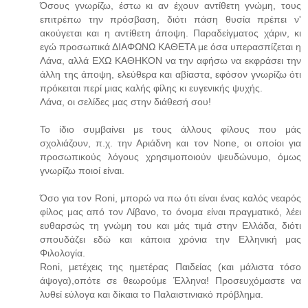
Όσους γνωρίζω, έστω κι αν έχουν αντίθετη γνώμη, τους
επιτρέπω την πρόσβαση, διότι πάση θυσία πρέπει ν'
ακούγεται και η αντίθετη άποψη. Παραδείγματος χάριν, κι
εγώ προσωπικά ΔΙΑΦΩΝΩ ΚΑΘΕΤΑ με όσα υπερασπίζεται η
Λάνα, αλλά ΕΧΩ ΚΑΘΗΚΟΝ να την αφήσω να εκφράσει την
άλλη της άποψη, ελεύθερα και αβίαστα, εφόσον γνωρίζω ότι
πρόκειται περί μιας καλής φίλης κι ευγενικής ψυχής.
Λάνα, οι σελίδες μας στην διάθεσή σου!
Το ίδιο συμβαίνει με τους άλλους φίλους που μάς
σχολιάζουν, π.χ. την Αριάδνη και τον None, οι οποίοι για
προσωπικούς λόγους χρησιμοποιούν ψευδώνυμο, όμως
γνωρίζω ποιοί είναι.
Όσο για τον Roni, μπορώ να πω ότι είναι ένας καλός νεαρός
φίλος μας από τον Λίβανο, το όνομα είναι πραγματικό, λέει
ευθαρσώς τη γνώμη του και μάς τιμά στην Ελλάδα, διότι
σπουδάζει εδώ και κάποια χρόνια την Ελληνική μας
Φιλολογία.
Roni, μετέχεις της ημετέρας Παιδείας (και μάλιστα τόσο
άψογα),οπότε σε θεωρούμε Έλληνα! Προσευχόμαστε να
λυθεί εύλογα και δίκαια το Παλαιστινιακό πρόβλημα.