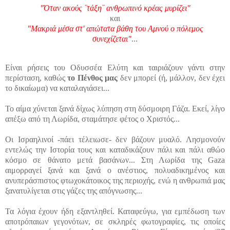
"Όταν ακούς ¨τάξη¨ ανθρωπινό κρέας μυρίζει"
και
"Μακριά μέσα στ' απώτατα βάθη του Αμνού ο πόλεμος
συνεχίζεται"
...
Είναι ρήσεις του Οδυσσέα Ελύτη και ταιριάζουν γάντι στην
περίσταση, καθώς
το Πένθος μας
δεν μπορεί (ή, μάλλον, δεν έχει
το δικαίωμα) να καταλαγιάσει...
Το αίμα χύνεται ξανά δίχως λύπηση στη δύσμοιρη Γάζα. Εκεί, λίγο
απέξω από τη Λωρίδα, σταμάτησε φέτος ο Χριστός...
Οι Ισραηλινοί -πάει τέλειωσε- δεν βάζουν μυαλό. Λησμονούν
εντελώς την Ιστορία τους και καταδικάζουν πάλι και πάλι αθώο
κόσμο σε θάνατο μετά βασάνων... Στη Λωρίδα της Gaza
αιμορραγεί ξανά και ξανά ο ανέστιος, πολυαδικημένος και
ανυπεράσπιστος φτωχοκάτοικος της περιοχής, ενώ η ανθρωπιά μας
ξανατυλίγεται στις γάζες της απόγνωσης...
Τα λόγια έχουν ήδη εξαντληθεί. Καταφεύγω, για εμπέδωση των
αποτρόπαιων γεγονότων, σε σκληρές φωτογραφίες, τις οποίες