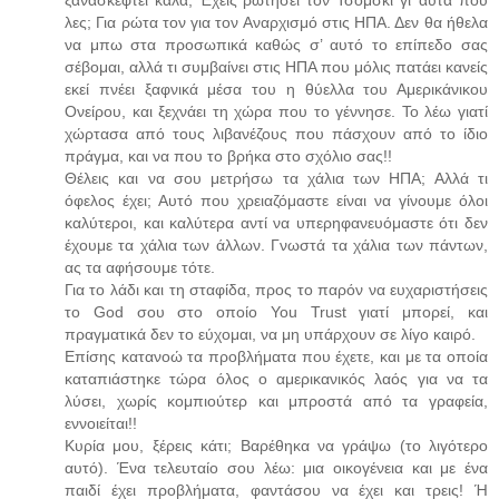
λες; Για ρώτα τον για τον Αναρχισμό στις ΗΠΑ. Δεν θα ήθελα
να μπω στα προσωπικά καθώς σ’ αυτό το επίπεδο σας
σέβομαι, αλλά τι συμβαίνει στις ΗΠΑ που μόλις πατάει κανείς
εκεί πνέει ξαφνικά μέσα του η θύελλα του Αμερικάνικου
Ονείρου, και ξεχνάει τη χώρα που το γέννησε. Το λέω γιατί
χώρτασα από τους λιβανέζους που πάσχουν από το ίδιο
πράγμα, και να που το βρήκα στο σχόλιο σας!!
Θέλεις και να σου μετρήσω τα χάλια των ΗΠΑ; Αλλά τι
όφελος έχει; Αυτό που χρειαζόμαστε είναι να γίνουμε όλοι
καλύτεροι, και καλύτερα αντί να υπερηφανευόμαστε ότι δεν
έχουμε τα χάλια των άλλων. Γνωστά τα χάλια των πάντων,
ας τα αφήσουμε τότε.
Για το λάδι και τη σταφίδα, προς το παρόν να ευχαριστήσεις
το God σου στο οποίο You Trust γιατί μπορεί, και
πραγματικά δεν το εύχομαι, να μη υπάρχουν σε λίγο καιρό.
Επίσης κατανοώ τα προβλήματα που έχετε, και με τα οποία
καταπιάστηκε τώρα όλος ο αμερικανικός λαός για να τα
λύσει, χωρίς κομπιούτερ και μπροστά από τα γραφεία,
εννοιείται!!
Κυρία μου, ξέρεις κάτι; Βαρέθηκα να γράψω (το λιγότερο
αυτό). Ένα τελευταίο σου λέω: μια οικογένεια και με ένα
παιδί έχει προβλήματα, φαντάσου να έχει και τρεις! Ή