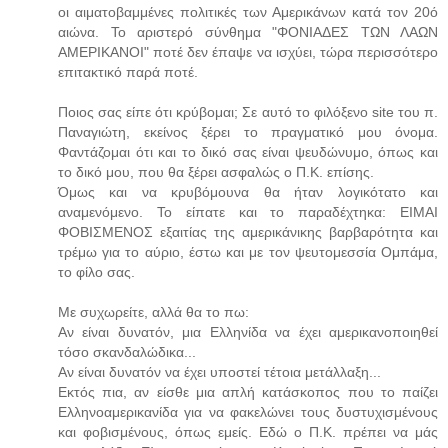
οι αιματοβαμμένες πολιτικές των Αμερικάνων κατά τον 20ό
αιώνα. Το αριστερό σύνθημα "ΦΟΝΙΑΔΕΣ ΤΩΝ ΛΑΩΝ
ΑΜΕΡΙΚΑΝΟΙ" ποτέ δεν έπαψε να ισχύει, τώρα περισσότερο
επιτακτικό παρά ποτέ.
Ποιος σας είπε ότι κρύβομαι; Σε αυτό το φιλόξενο site του π.
Παναγιώτη, εκείνος ξέρει το πραγματικό μου όνομα.
Φαντάζομαι ότι και το δικό σας είναι ψευδώνυμο, όπως και
το δικό μου, που θα ξέρει ασφαλώς ο Π.Κ. επίσης.
Όμως και να κρυβόμουνα θα ήταν λογικότατο και
αναμενόμενο. Το είπατε και το παραδέχτηκα: ΕΙΜΑΙ
ΦΟΒΙΣΜΕΝΟΣ εξαιτίας της αμερικάνικης βαρβαρότητα και
τρέμω για το αύριο, έστω και με τον ψευτομεσσία Ομπάμα,
το φίλο σας.
Με συχωρείτε, αλλά θα το πω:
Αν είναι δυνατόν, μια Ελληνίδα να έχει αμερικανοποιηθεί
τόσο σκανδαλώδικα...
Αν είναι δυνατόν να έχει υποστεί τέτοια μετάλλαξη...
Εκτός πια, αν είσθε μια απλή κατάσκοπος που το παίζει
Ελληνοαμερικανίδα για να φακελώνει τους δυστυχισμένους
και φοβισμένους, όπως εμείς. Εδώ ο Π.Κ. πρέπει να μάς