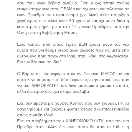
σου που ειναι βέβαια αληθινό. Γιατι ομως τέτοιο παθος
ετοιμοκατηγοριας στον ΟΒΑΜΑ και όχι εστω και τελευταια σε
εναν Προεδρο που ειναι ακομα (για λιγο) αλλα υπηρξε ο
χειρότερος των τελευταίων 50 χρονων και οχι μονο διοτι η
καταστροφη ήρθε μεσα στα 12 χρονια Προεδριας απο την
Οικογενειακη Κυβέρνηση Μπους!
Εδω λοιπον που οπως ξερεις ΔΕΝ εχωμε μονο τον νεο
αντρα που βλεπουμε νεκρο αλλα χιλιαδες πριν και μετα απο
αυτον λιγο ποιο πανω στο Ιρακ, στην Ινδια, στο Αφγανισταν.
Εκεινοι δεν ειναι το ιδιο?
Ο Βαρακ σε πληροφορω πρωτον δεν ειναι ΜΑΓΟΣ αν και
αυτο λεγεται με αρκετη δόση ειρωνιας στην οποια εμεις σαν
γνησιοι ΔΗΜΟΚΡΑΤΕΣ δεν δινουμε καμια σημασια σε αυτα,
αλλα δευτερον δεν εχει ακομα αναλαβει.
Εκει δεν ειμαστε μια χουφτα Κρατος που δεν εχουμε με τι να
ασχοληθούμε και βαζουμε φωτιες στους σκουπιδοτενεκεδες
οπως συνέβη εδω!!
Εκει τα προβληματα που ΚΛΗΡΟΝΟΜΟΥΝΤΑΙ απο τον ενα
Προεδρο στον αλλον δεν ειναι ποσο θα παει το λαδι η η