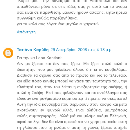
"Κυρία μου" την δανείζομαι από το Λαζόπουλο και δεν
απευθύνεται μόνο σε στις ιδέες σας γι' αυτό και το όνομα
σας είναι σε παρένθεση. μάλλον ήμουν ασαφής. ζητώ ήρεμα
συγγνώμη καθώς παρεξηγήθηκα.
για τα καλά σας λόγια: ένα μεγάλο ευχαριστώ.
Απάντηση
Τατιάνα Καρύδη
29 Δεκεμβρίου 2008 στις 4:13 μ.μ.
Για την κα Lana Kantiani:
Δεν με ξέρετε και δεν σας ξέρω. Με ξέρει πολύ καλά ο
ιδιοκτήτης που μας φιλοξενεί όλους ό,τι κι αν κουβαλάμε..
Διάβασα τα σχόλιά σας απο το πρώτο και ως το τελευταίο,
και είδα πόσο κανείς μπορεί να χάσει την ταυτότητά του, την
εθνότητά του, όταν του λείπει η ανεξαρτησία της σκέψης, ή
απλά η Σκέψη. Εκεί σας φιλοξενούν και σε αντάλλαγμα σας
έδωσαν ένα ρυθμισμένο κομπιούτερ τί πρέπει να σκέφτεστε!
Αυτή την ίδια κονσέρβα που σερβίρουν στον κόσμο και μετά
σκοτώνουν εν ψυχρώ αλλά, είναι αλήθεια, με..τρόπους
καλής συμπεριφοράς.. Αλλά μιά και μιλάμε ακόμα Ελληνικά,
αφού σε λίγο δεν θα είναι αρκετά σίκ να χρησιμοποιείτε αυτή
τη γλώσσα που τη μιλάμε σ αυτη τη γωνιά, ξέρετε υπήρξε