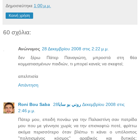
Δημοσιεύτηκε
1:00 μ.μ.
Κοινή χρήση
60 σχόλια:
Ανώνυμος
28 Δεκεμβρίου 2008 στις 2:22 μ.μ.
δεν ξέρω Πάτερ Παναγιώτη, μπροστά στη θέα
κομματιασμένων παιδιών, τι μπορεί κανείς να σκεφτεί;
απελπισία
Απάντηση
28 Δεκεμβρίου 2008 στις
Roni Bou Saba روني بو سابا
2:46 μ.μ.
Πάτερ μου, επειδή πονάω για την Παλαιστίνη σαν πατρίδα
μου που με γέννησε χωρίς να την επισκεφτώ ποτέ, φρίττω
ακόμα περισσότερο όταν βλέπω τι κάνει ο υπόλοιπος
"πολιτισμένος κόσμος" αραβικός και δυτικός: