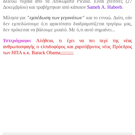
αλιεύω τυχαία από τα
Λευκώματα Picasa
. Είναι χτεσινές (27
Δεκεμβρίου) και τραβήχτηκαν από κάποιον
Sameh Α. Habeeb
.
Μίλησα για
"εμπέδωση των γεγονότων"
και το εννοώ. Διότι, εάν
δεν εμπεδώσουμε ό,τι φρικτότατο διαδραματίζεται τριγύρω μας,
δεν πρόκειται να βάλουμε μυαλό. Με ό,τι αυτό σημαίνει...
Υστερόγραφο:
Αλήθεια, τι έχει να πει περί της νέας
ανθρωποσφαγής ο ελπιδοφόρος και χαριτόβρυτος νέος Πρόεδρος
των ΗΠΑ κ.κ. Barack Obama;;;;;;;;;;;