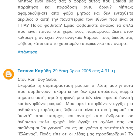
Μήπως είναι δικός σας ο φόβος αυτός που μοιάζει με
παραίτηση και παράδοση άνευ όρων? Μήπως
αφομοιωθήκατε απο φόβο μήπως και δεν ενταχθείτε
ακριβώς σ αυτή την πανσπερμία των εθνών που είναι οι
ΗΠΑ? Ποιός φοβάται? Εμείς φοβόμαστε δικαίως τα όπλα
που είναι παντα στα χέρια ενός παράφρονα. Δείτε στον
καθρέφτη, αν έχετε λίγο αναγκαίο θάρρος, τους δικούς σας
φόβους κάτω απο το χαριτωμένο αμερικανικό σας όνειρο..
Απάντηση
Τατιάνα Καρύδη
29 Δεκεμβρίου 2008 στις 4:31 μ.μ.
Στον Roni Boy Saba,
Εκφράζω τη συμπαράστασή μου,και τη λύπη μου γι αυτά
που συμβαίνουν, ακόμα κι αν δεν έχει απολύτως καμμιά
σημασία αυτό, αφού η φωνή μου δέν είναι αρκετά δυνατή
και δεν φθάνει μακρυά.. Μου αρκεί οτι φθάνει ν αγγίξει μία
ανθρώπινη καρδιά,σας βεβαιώ οτι είναι το πιο "μακρυα" και
"κοντά" που υπάρχει, και αντηχεί απο άνθρωπο σε
άνθρωπο πολύ ηχηρά. Με άγγιξε το σχόλιό σας και
αισθάνομαι "συγγενικά" και ας μη γράφει η ταυτότητά σας
"Ελληνας". Ποιός είπε οτι οι λέξεις μας προσδιορίζουν? Το