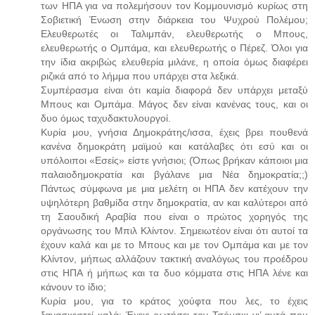
των ΗΠΑ για να πολεμήσουν τον Κομμουνισμό κυρίως στη
Σοβιετική Ένωση στην διάρκεια του Ψυχρού Πολέμου;
Ελευθερωτές οι Ταλιμπάν, ελευθερωτής ο Μπους,
ελευθερωτής ο Ομπάμα, και ελευθερωτής ο Πέρεζ. Όλοι για
την ίδια ακριβώς ελευθερία μιλάνε, η οποία όμως διαφέρει
ριζικά από το λήμμα που υπάρχει στα λεξικά.
Συμπέρασμα είναι ότι καμία διαφορά δεν υπάρχει μεταξύ
Μπους και Ομπάμα. Μάγος δεν είναι κανένας τους, και οι
δυο όμως ταχυδακτυλουργοί.
Κυρία μου, γνήσια Δημοκράτης/ισσα, έχεις βρει πουθενά
κανένα δημοκράτη μαϊμού και κατάλαβες ότι εσύ και οι
υπόλοιποι «Εσείς» είστε γνήσιοι; (Όπως βρήκαν κάποιοι μια
παλαιοδημοκρατία και βγάλανε μια Νέα δημοκρατία;;)
Πάντως σύμφωνα με μια μελέτη οι ΗΠΑ δεν κατέχουν την
υψηλότερη βαθμίδα στην δημοκρατία, αν και καλύτεροι από
τη Σαουδική Αραβία που είναι ο πρώτος χορηγός της
οργάνωσης του Μπιλ Κλίντον. Σημειωτέον είναι ότι αυτοί τα
έχουν καλά και με το Μπους και με τον Ομπάμα και με τον
Κλίντον, μήπως αλλάζουν τακτική αναλόγως του προέδρου
στις ΗΠΑ ή μήπως και τα δυο κόμματα στις ΗΠΑ λένε και
κάνουν το ίδιο;
Κυρία μου, για το κράτος χούφτα που λες, το έχεις
ξανασκεφτεί καλά; Έχεις ρωτήσει τον Τσόμσκι γι’ αυτά που