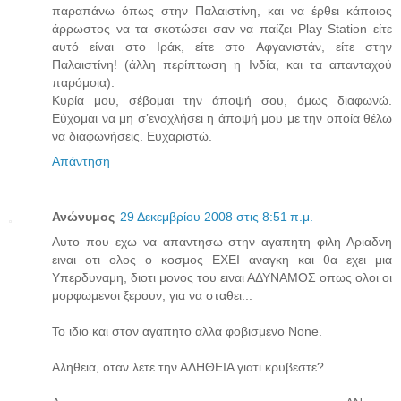
παραπάνω όπως στην Παλαιστίνη, και να έρθει κάποιος
άρρωστος να τα σκοτώσει σαν να παίζει Play Station είτε
αυτό είναι στο Ιράκ, είτε στο Αφγανιστάν, είτε στην
Παλαιστίνη! (άλλη περίπτωση η Ινδία, και τα απανταχού
παρόμοια).
Κυρία μου, σέβομαι την άποψή σου, όμως διαφωνώ.
Εύχομαι να μη σ’ενοχλήσει η άποψή μου με την οποία θέλω
να διαφωνήσεις. Ευχαριστώ.
Απάντηση
Ανώνυμος
29 Δεκεμβρίου 2008 στις 8:51 π.μ.
Αυτο που εχω να απαντησω στην αγαπητη φιλη Αριαδνη
ειναι οτι ολος ο κοσμος ΕΧΕΙ αναγκη και θα εχει μια
Υπερδυναμη, διοτι μονος του ειναι ΑΔΥΝΑΜΟΣ οπως ολοι οι
μορφωμενοι ξερουν, για να σταθει...
Το ιδιο και στον αγαπητο αλλα φοβισμενο None.
Αληθεια, οταν λετε την ΑΛΗΘΕΙΑ γιατι κρυβεστε?