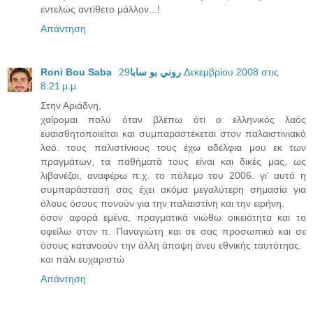
εντελώς αντίθετο μάλλον...!
Απάντηση
29 Δεκεμβρίου 2008 στις
Roni Bou Saba روني بو سابا
8:21 μ.μ.
Στην Αριάδνη,
χαίρομαι πολύ όταν βλέπω ότι ο ελληνικός λαός
ευαισθητοποιείται και συμπαραστέκεται στον παλαιστινιακό
λαό. τους παλιστίνιους τους έχω αδέλφια μου εκ των
πραγμάτων, τα παθήματά τους είναι και δικές μας, ως
λιβανέζοι, αναφέρω π.χ. το πόλεμο του 2006. γι' αυτό η
συμπαράστασή σας έχει ακόμα μεγαλύτερη σημασία για
όλους όσους πονούν για την παλαιστίνη και την ειρήνη.
όσον αφορά εμένα, πραγματικά νιώθω οικειότητα και το
οφείλω στον π. Παναγιώτη και σε σας προσωπικά και σε
όσους κατανοούν την άλλη άποψη άνευ εθνικής ταυτότηας.
και πάλι ευχαριστώ
Απάντηση